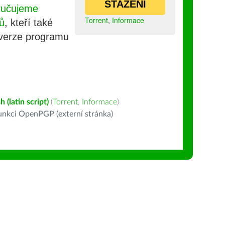
STAŽENÍ
ručujeme
Torrent
,
Informace
ů
, kteří také
 verze programu
h (latin script)
(
Torrent
,
Informace
)
nkci OpenPGP (externí stránka)