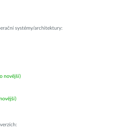
operační systémy/architektury:
 novější)
ovější)
verzích: