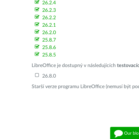
26.2.4
26.2.3
26.2.2
26.2.1
26.2.0
25.8.7
25.8.6
25.8.5
LibreOffice je dostupný v následujících
testovací
26.8.0
Starší verze programu LibreOffice (nemusí být po
Our blo