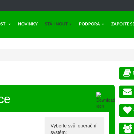
STI
NOVINKY
STÁHNOUT
PODPORA
ZAPOJTE S
ce
Vyberte svůj operační
systém: