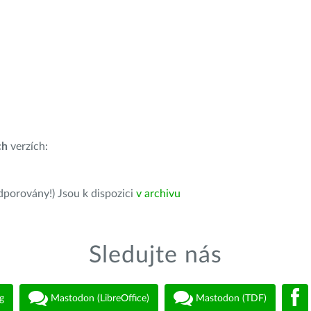
ch
verzích:
dporovány!) Jsou k dispozici
v archivu
Sledujte nás
g
Mastodon (LibreOffice)
Mastodon (TDF)