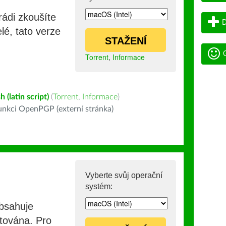
rádi zkoušíte
D
lé, tato verze
STAŽENÍ
G
Torrent
,
Informace
h (latin script)
(
Torrent
,
Informace
)
nkci OpenPGP (externí stránka)
Vyberte svůj operační
systém:
obsahuje
stována. Pro