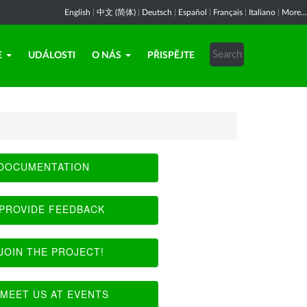
English
|
中文 (简体)
|
Deutsch
|
Español
|
Français
|
Italiano
|
More...
E
UDÁLOSTI
O NÁS
PŘISPĚJTE
DOCUMENTATION
PROVIDE FEEDBACK
JOIN THE PROJECT!
MEET US AT EVENTS