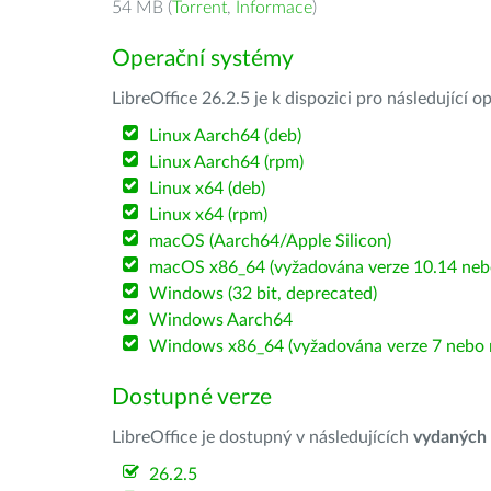
54 MB (
Torrent
,
Informace
)
Operační systémy
LibreOffice 26.2.5 je k dispozici pro následující 
Linux Aarch64 (deb)
Linux Aarch64 (rpm)
Linux x64 (deb)
Linux x64 (rpm)
macOS (Aarch64/Apple Silicon)
macOS x86_64 (vyžadována verze 10.14 nebo
Windows (32 bit, deprecated)
Windows Aarch64
Windows x86_64 (vyžadována verze 7 nebo n
Dostupné verze
LibreOffice je dostupný v následujících
vydaných
26.2.5