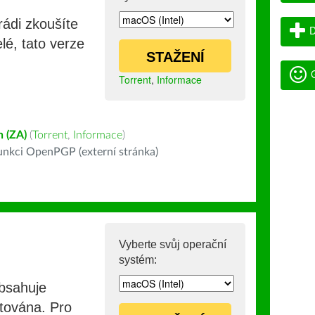
rádi zkoušíte
D
lé, tato verze
STAŽENÍ
G
Torrent
,
Informace
h (ZA)
(
Torrent
,
Informace
)
nkci OpenPGP (externí stránka)
Vyberte svůj operační
systém:
obsahuje
stována. Pro