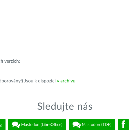
ch
verzích:
dporovány!) Jsou k dispozici
v archivu
Sledujte nás
g
Mastodon (LibreOffice)
Mastodon (TDF)