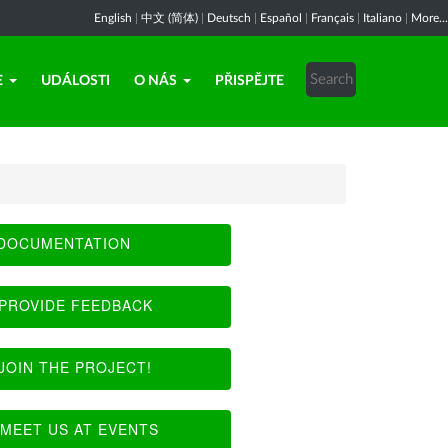
English
|
中文 (简体)
|
Deutsch
|
Español
|
Français
|
Italiano
|
More...
E
UDÁLOSTI
O NÁS
PŘISPĚJTE
DOCUMENTATION
PROVIDE FEEDBACK
JOIN THE PROJECT!
MEET US AT EVENTS