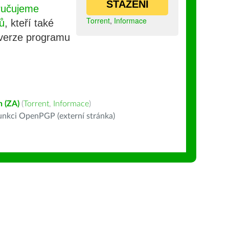
STAŽENÍ
ručujeme
Torrent
,
Informace
ů
, kteří také
 verze programu
h (ZA)
(
Torrent
,
Informace
)
nkci OpenPGP (externí stránka)