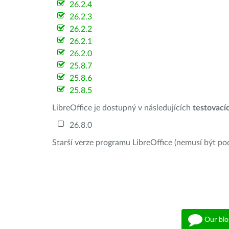
26.2.4
26.2.3
26.2.2
26.2.1
26.2.0
25.8.7
25.8.6
25.8.5
LibreOffice je dostupný v následujících
testovací
26.8.0
Starší verze programu LibreOffice (nemusí být po
Our blo