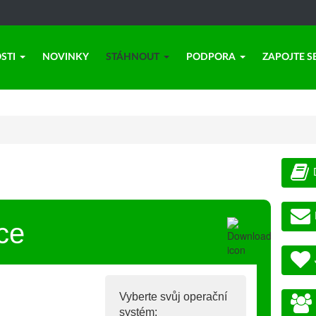
STI
NOVINKY
STÁHNOUT
PODPORA
ZAPOJTE S
ce
Vyberte svůj operační
systém: