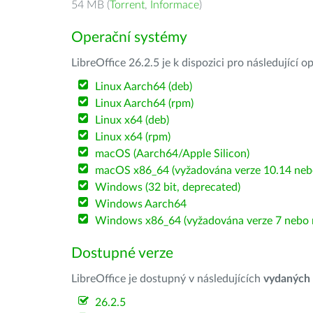
54 MB (
Torrent
,
Informace
)
Operační systémy
LibreOffice 26.2.5 je k dispozici pro následující 
Linux Aarch64 (deb)
Linux Aarch64 (rpm)
Linux x64 (deb)
Linux x64 (rpm)
macOS (Aarch64/Apple Silicon)
macOS x86_64 (vyžadována verze 10.14 nebo
Windows (32 bit, deprecated)
Windows Aarch64
Windows x86_64 (vyžadována verze 7 nebo n
Dostupné verze
LibreOffice je dostupný v následujících
vydaných
26.2.5