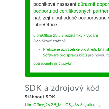
podnikové nasazení
důrazně dopo
podporu od certifikovaných partner
nabízejí dlouhodobě podporované
LibreOffice .
LibreOffice 25.8.7 poznámky k vydání
Doplňkové stažení:
Přeložené uživatelské prostředí:
Englis
Software pro správu klíčů
pro novou fu
potřebujete jiný jazyk?
SDK a zdrojový kód
Stáhnout SDK
LibreOffice_26.2.5_MacOS_x86-64_sdk.dmg