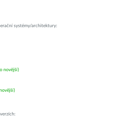
operační systémy/architektury:
 novější)
ovější)
verzích: