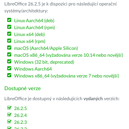
LibreOffice 26.2.5 je k dispozici pro následující operační
systémy/architektury:
Linux Aarch64 (deb)
Linux Aarch64 (rpm)
Linux x64 (deb)
Linux x64 (rpm)
macOS (Aarch64/Apple Silicon)
macOS x86_64 (vyžadována verze 10.14 nebo novější)
Windows (32 bit, deprecated)
Windows Aarch64
Windows x86_64 (vyžadována verze 7 nebo novější)
Dostupné verze
LibreOffice je dostupný v následujících
vydaných
verzích:
26.2.5
26.2.4
26.2.3