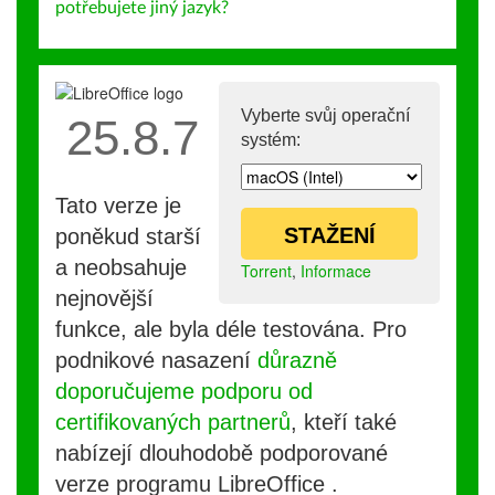
potřebujete jiný jazyk?
Vyberte svůj operační
25.8.7
systém:
Tato verze je
STAŽENÍ
poněkud starší
a neobsahuje
Torrent
,
Informace
nejnovější
funkce, ale byla déle testována. Pro
podnikové nasazení
důrazně
doporučujeme podporu od
certifikovaných partnerů
, kteří také
nabízejí dlouhodobě podporované
verze programu LibreOffice .