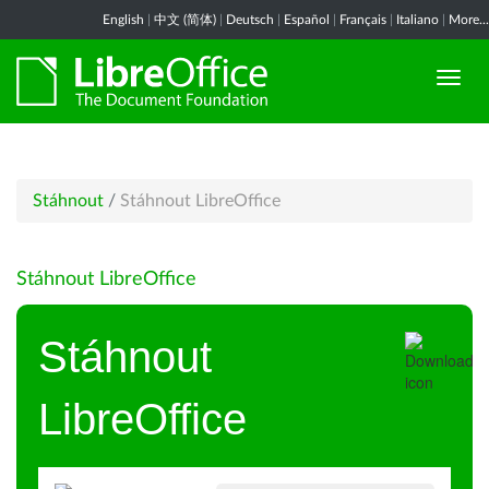
English
|
中文 (简体)
|
Deutsch
|
Español
|
Français
|
Italiano
|
More...
Stáhnout
/
Stáhnout LibreOffice
Stáhnout LibreOffice
Stáhnout
LibreOffice