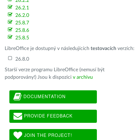
26.2.2
26.2.1
26.2.0
25.8.7
25.8.6
25.8.5
LibreOffice je dostupný v následujících
testovacích
verzích:
26.8.0
Starší verze programu LibreOffice (nemusí být
podporovány!) Jsou k dispozici
v archivu
DOCUMENTATION
PROVIDE FEEDBACK
JOIN THE PROJECT!