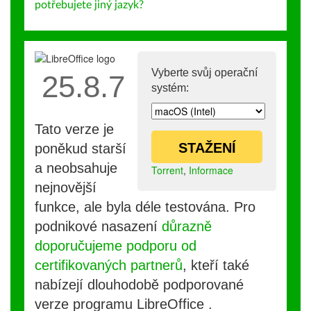
potřebujete jiný jazyk?
Vyberte svůj operační
25.8.7
systém:
Tato verze je
STAŽENÍ
poněkud starší
a neobsahuje
Torrent
,
Informace
nejnovější
funkce, ale byla déle testována. Pro
podnikové nasazení
důrazně
doporučujeme podporu od
certifikovaných partnerů
, kteří také
nabízejí dlouhodobě podporované
verze programu LibreOffice .