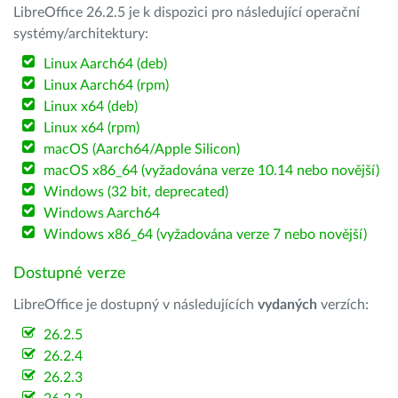
LibreOffice 26.2.5 je k dispozici pro následující operační
systémy/architektury:
Linux Aarch64 (deb)
Linux Aarch64 (rpm)
Linux x64 (deb)
Linux x64 (rpm)
macOS (Aarch64/Apple Silicon)
macOS x86_64 (vyžadována verze 10.14 nebo novější)
Windows (32 bit, deprecated)
Windows Aarch64
Windows x86_64 (vyžadována verze 7 nebo novější)
Dostupné verze
LibreOffice je dostupný v následujících
vydaných
verzích:
26.2.5
26.2.4
26.2.3