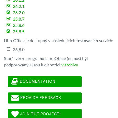
26.2.2
26.2.1
26.2.0
25.8.7
25.8.6
25.8.5
LibreOffice je dostupný v následujících
testovacích
verzích:
26.8.0
Starší verze programu LibreOffice (nemusí být
podporovány!) Jsou k dispozici
v archivu
DOCUMENTATION
PROVIDE FEEDBACK
JOIN THE PROJECT!