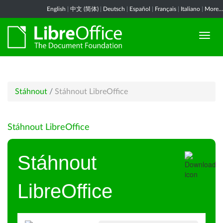
English
|
中文 (简体)
|
Deutsch
|
Español
|
Français
|
Italiano
|
More...
Stáhnout
/
Stáhnout LibreOffice
Stáhnout LibreOffice
Stáhnout
LibreOffice