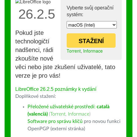
Vyberte svůj operační
26.2.5
systém:
Pokud jste
STAŽENÍ
technologičtí
nadšenci, rádi
Torrent
,
Informace
zkoušíte nové
věci nebo jste zkušení uživatelé, tato
verze je pro vás!
LibreOffice 26.2.5 poznámky k vydání
Doplňkové stažení:
Přeložené uživatelské prostředí:
català
(valencià)
(
Torrent
,
Informace
)
Software pro správu klíčů
pro novou funkci
OpenPGP (externí stránka)