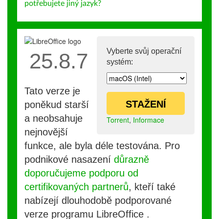
potřebujete jiný jazyk?
Vyberte svůj operační
25.8.7
systém:
Tato verze je
STAŽENÍ
poněkud starší
a neobsahuje
Torrent
,
Informace
nejnovější
funkce, ale byla déle testována. Pro
podnikové nasazení
důrazně
doporučujeme podporu od
certifikovaných partnerů
, kteří také
nabízejí dlouhodobě podporované
verze programu LibreOffice .