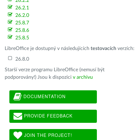
26.2.2
26.2.1
26.2.0
25.8.7
25.8.6
25.8.5
LibreOffice je dostupný v následujících
testovacích
verzích:
26.8.0
Starší verze programu LibreOffice (nemusí být
podporovány!) Jsou k dispozici
v archivu
DOCUMENTATION
PROVIDE FEEDBACK
JOIN THE PROJECT!