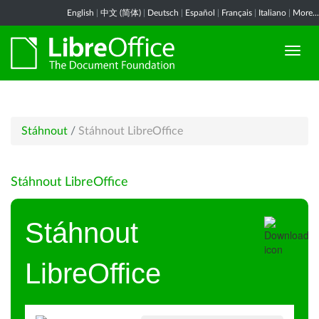
English
|
中文 (简体)
|
Deutsch
|
Español
|
Français
|
Italiano
|
More...
Stáhnout
/
Stáhnout LibreOffice
Stáhnout LibreOffice
Stáhnout
LibreOffice