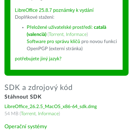
LibreOffice 25.8.7 poznámky k vydání
Doplňkové stažení:
Přeložené uživatelské prostředí:
català
(valencià)
(
Torrent
,
Informace
)
Software pro správu klíčů
pro novou funkci
OpenPGP (externí stránka)
potřebujete jiný jazyk?
SDK a zdrojový kód
Stáhnout SDK
LibreOffice_26.2.5_MacOS_x86-64_sdk.dmg
54 MB (
Torrent
,
Informace
)
Operační systémy