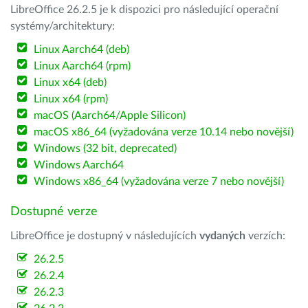
LibreOffice 26.2.5 je k dispozici pro následující operační
systémy/architektury:
Linux Aarch64 (deb)
Linux Aarch64 (rpm)
Linux x64 (deb)
Linux x64 (rpm)
macOS (Aarch64/Apple Silicon)
macOS x86_64 (vyžadována verze 10.14 nebo novější)
Windows (32 bit, deprecated)
Windows Aarch64
Windows x86_64 (vyžadována verze 7 nebo novější)
Dostupné verze
LibreOffice je dostupný v následujících
vydaných
verzích:
26.2.5
26.2.4
26.2.3