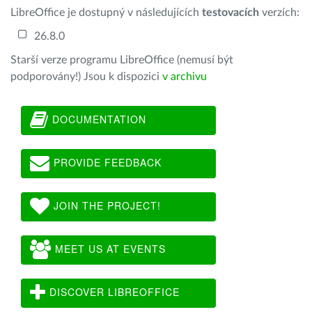
LibreOffice je dostupný v následujících
testovacích
verzích:
26.8.0
Starší verze programu LibreOffice (nemusí být
podporovány!) Jsou k dispozici
v archivu
DOCUMENTATION
PROVIDE FEEDBACK
JOIN THE PROJECT!
MEET US AT EVENTS
DISCOVER LIBREOFFICE