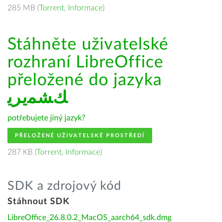
285 MB (
Torrent
,
Informace
)
Stáhněte uživatelské
rozhraní LibreOffice
přeložené do jazyka
ﻚﺸﻤﻳﺮﻳ
potřebujete jiný jazyk?
PŘELOŽENÉ UŽIVATELSKÉ PROSTŘEDÍ
287 KB (
Torrent
,
Informace
)
SDK a zdrojový kód
Stáhnout SDK
LibreOffice_26.8.0.2_MacOS_aarch64_sdk.dmg