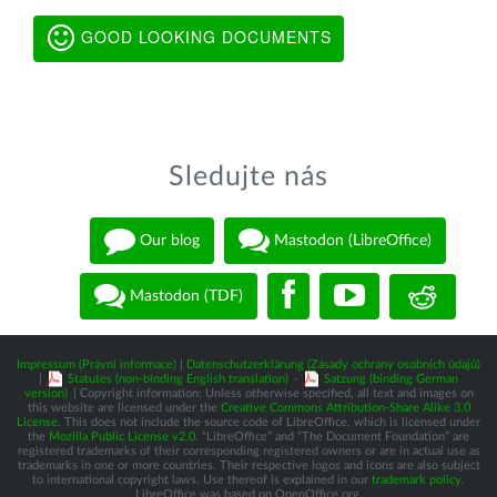
GOOD LOOKING DOCUMENTS
Sledujte nás
Our blog
Mastodon (LibreOffice)
Mastodon (TDF)
Impressum (Právní informace)
|
Datenschutzerklärung (Zásady ochrany osobních údajů)
|
Statutes (non-binding English translation)
-
Satzung (binding German
version)
| Copyright information: Unless otherwise specified, all text and images on
this website are licensed under the
Creative Commons Attribution-Share Alike 3.0
License
. This does not include the source code of LibreOffice, which is licensed under
the
Mozilla Public License v2.0
. “LibreOffice” and “The Document Foundation” are
registered trademarks of their corresponding registered owners or are in actual use as
trademarks in one or more countries. Their respective logos and icons are also subject
to international copyright laws. Use thereof is explained in our
trademark policy
.
LibreOffice was based on OpenOffice.org.