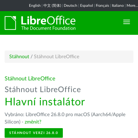
English
|
中文 (简体)
|
Deutsch
|
Español
|
Français
|
Italiano
|
More...
Stáhnout
/
Stáhnout LibreOffice
Stáhnout LibreOffice
Stáhnout LibreOffice
Hlavní instalátor
Vybráno: LibreOffice 26.8.0 pro macOS (Aarch64/Apple
Silicon) -
změnit?
STÁHNOUT VERZI 26.8.0