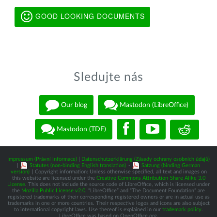
GOOD LOOKING DOCUMENTS
Sledujte nás
Our blog
Mastodon (LibreOffice)
Mastodon (TDF)
Impressum (Právní informace)
|
Datenschutzerklärung (Zásady ochrany osobních údajů)
|
Statutes (non-binding English translation)
-
Satzung (binding German
version)
| Copyright information: Unless otherwise specified, all text and images on
this website are licensed under the
Creative Commons Attribution-Share Alike 3.0
License
. This does not include the source code of LibreOffice, which is licensed under
the
Mozilla Public License v2.0
. “LibreOffice” and “The Document Foundation” are
registered trademarks of their corresponding registered owners or are in actual use as
trademarks in one or more countries. Their respective logos and icons are also subject
to international copyright laws. Use thereof is explained in our
trademark policy
.
LibreOffice was based on OpenOffice.org.