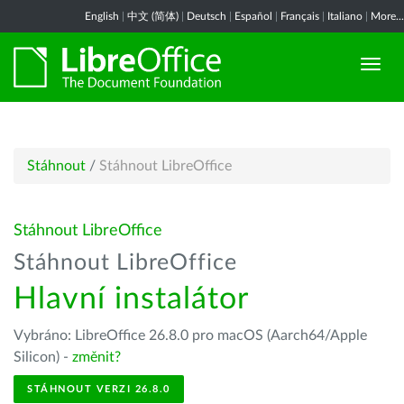
English
|
中文 (简体)
|
Deutsch
|
Español
|
Français
|
Italiano
|
More...
Stáhnout
/
Stáhnout LibreOffice
Stáhnout LibreOffice
Stáhnout LibreOffice
Hlavní instalátor
Vybráno: LibreOffice 26.8.0 pro macOS (Aarch64/Apple
Silicon) -
změnit?
STÁHNOUT VERZI 26.8.0