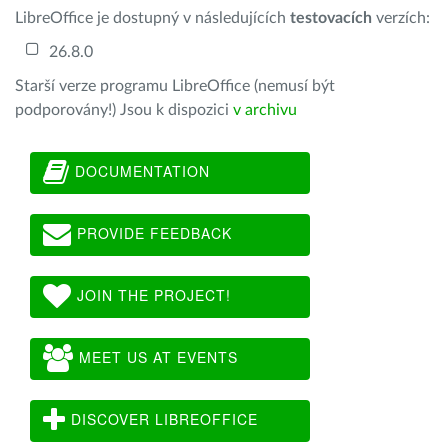
LibreOffice je dostupný v následujících
testovacích
verzích:
26.8.0
Starší verze programu LibreOffice (nemusí být
podporovány!) Jsou k dispozici
v archivu
DOCUMENTATION
PROVIDE FEEDBACK
JOIN THE PROJECT!
MEET US AT EVENTS
DISCOVER LIBREOFFICE