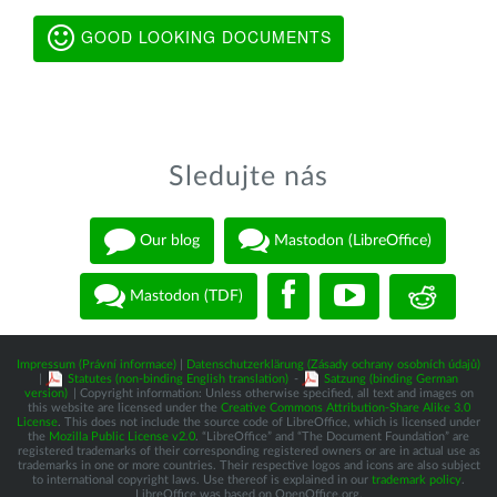
GOOD LOOKING DOCUMENTS
Sledujte nás
Our blog
Mastodon (LibreOffice)
Mastodon (TDF)
Impressum (Právní informace)
|
Datenschutzerklärung (Zásady ochrany osobních údajů)
|
Statutes (non-binding English translation)
-
Satzung (binding German
version)
| Copyright information: Unless otherwise specified, all text and images on
this website are licensed under the
Creative Commons Attribution-Share Alike 3.0
License
. This does not include the source code of LibreOffice, which is licensed under
the
Mozilla Public License v2.0
. “LibreOffice” and “The Document Foundation” are
registered trademarks of their corresponding registered owners or are in actual use as
trademarks in one or more countries. Their respective logos and icons are also subject
to international copyright laws. Use thereof is explained in our
trademark policy
.
LibreOffice was based on OpenOffice.org.