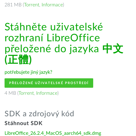
281 MB (
Torrent
,
Informace
)
Stáhněte uživatelské
rozhraní LibreOffice
přeložené do jazyka
中文
(正體)
potřebujete jiný jazyk?
PŘELOŽENÉ UŽIVATELSKÉ PROSTŘEDÍ
4 MB (
Torrent
,
Informace
)
SDK a zdrojový kód
Stáhnout SDK
LibreOffice_26.2.4_MacOS_aarch64_sdk.dmg