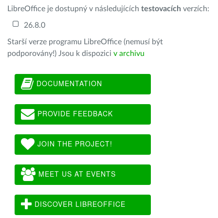
LibreOffice je dostupný v následujících
testovacích
verzích:
26.8.0
Starší verze programu LibreOffice (nemusí být
podporovány!) Jsou k dispozici
v archivu
DOCUMENTATION
PROVIDE FEEDBACK
JOIN THE PROJECT!
MEET US AT EVENTS
DISCOVER LIBREOFFICE