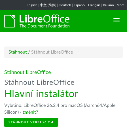
English
|
中文 (简体)
|
Deutsch
|
Español
|
Français
|
Italiano
|
More...
Stáhnout
/
Stáhnout LibreOffice
Stáhnout LibreOffice
Stáhnout LibreOffice
Hlavní instalátor
Vybráno: LibreOffice 26.2.4 pro macOS (Aarch64/Apple
Silicon) -
změnit?
STÁHNOUT VERZI 26.2.4