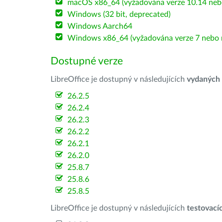
macOS x86_64 (vyžadována verze 10.14 nebo
Windows (32 bit, deprecated)
Windows Aarch64
Windows x86_64 (vyžadována verze 7 nebo n
Dostupné verze
LibreOffice je dostupný v následujících
vydaných
26.2.5
26.2.4
26.2.3
26.2.2
26.2.1
26.2.0
25.8.7
25.8.6
25.8.5
LibreOffice je dostupný v následujících
testovací