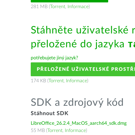
281 MB (
Torrent
,
Informace
)
Stáhněte uživatelské 
přeložené do jazyka
т
potřebujete jiný jazyk?
PŘELOŽENÉ UŽIVATELSKÉ PROSTŘ
174 KB (
Torrent
,
Informace
)
SDK a zdrojový kód
Stáhnout SDK
LibreOffice_26.2.4_MacOS_aarch64_sdk.dmg
55 MB (
Torrent
,
Informace
)