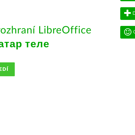
D
rozhraní LibreOffice
G
атар теле
EDÍ