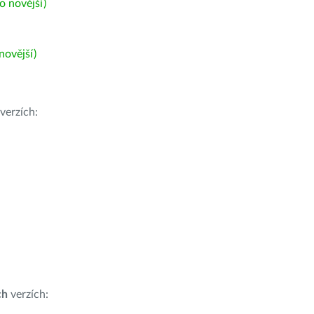
 novější)
ovější)
verzích:
ch
verzích: