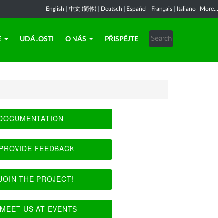
English
|
中文 (简体)
|
Deutsch
|
Español
|
Français
|
Italiano
|
More...
E
UDÁLOSTI
O NÁS
PŘISPĚJTE
DOCUMENTATION
PROVIDE FEEDBACK
JOIN THE PROJECT!
MEET US AT EVENTS