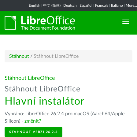
English
|
中文 (简体)
|
Deutsch
|
Español
|
Français
|
Italiano
|
More...
Stáhnout
/
Stáhnout LibreOffice
Stáhnout LibreOffice
Stáhnout LibreOffice
Hlavní instalátor
Vybráno: LibreOffice 26.2.4 pro macOS (Aarch64/Apple
Silicon) -
změnit?
STÁHNOUT VERZI 26.2.4