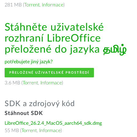
281 MB (
Torrent
,
Informace
)
Stáhněte uživatelské
rozhraní LibreOffice
přeložené do jazyka
தமிழ்
potřebujete jiný jazyk?
PŘELOŽENÉ UŽIVATELSKÉ PROSTŘEDÍ
3.6 MB (
Torrent
,
Informace
)
SDK a zdrojový kód
Stáhnout SDK
LibreOffice_26.2.4_MacOS_aarch64_sdk.dmg
55 MB (
Torrent
,
Informace
)