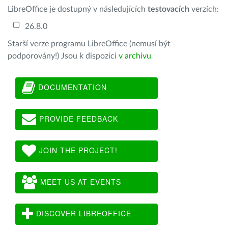
LibreOffice je dostupný v následujících
testovacích
verzích:
26.8.0
Starší verze programu LibreOffice (nemusí být
podporovány!) Jsou k dispozici
v archivu
DOCUMENTATION
PROVIDE FEEDBACK
JOIN THE PROJECT!
MEET US AT EVENTS
DISCOVER LIBREOFFICE