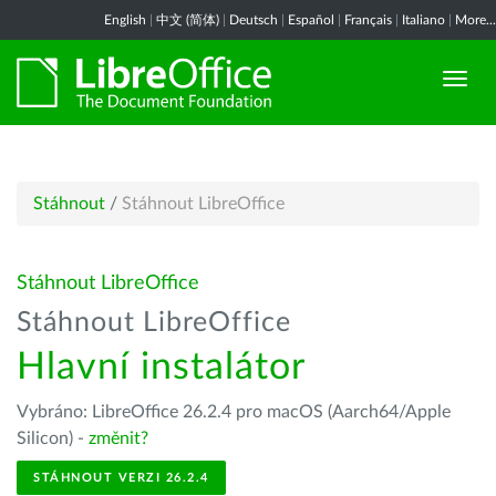
English
|
中文 (简体)
|
Deutsch
|
Español
|
Français
|
Italiano
|
More...
Stáhnout
/
Stáhnout LibreOffice
Stáhnout LibreOffice
Stáhnout LibreOffice
Hlavní instalátor
Vybráno: LibreOffice 26.2.4 pro macOS (Aarch64/Apple
Silicon) -
změnit?
STÁHNOUT VERZI 26.2.4