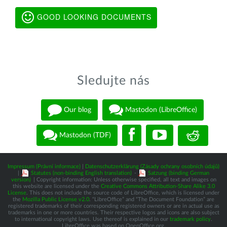
GOOD LOOKING DOCUMENTS
Sledujte nás
Our blog
Mastodon (LibreOffice)
Mastodon (TDF)
Impressum (Právní informace)
|
Datenschutzerklärung (Zásady ochrany osobních údajů)
|
Statutes (non-binding English translation)
-
Satzung (binding German
version)
| Copyright information: Unless otherwise specified, all text and images on
this website are licensed under the
Creative Commons Attribution-Share Alike 3.0
License
. This does not include the source code of LibreOffice, which is licensed under
the
Mozilla Public License v2.0
. “LibreOffice” and “The Document Foundation” are
registered trademarks of their corresponding registered owners or are in actual use as
trademarks in one or more countries. Their respective logos and icons are also subject
to international copyright laws. Use thereof is explained in our
trademark policy
.
LibreOffice was based on OpenOffice.org.