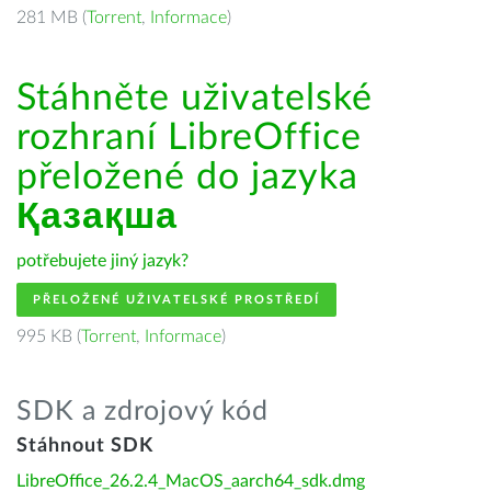
281 MB (
Torrent
,
Informace
)
Stáhněte uživatelské
rozhraní LibreOffice
přeložené do jazyka
Қазақша
potřebujete jiný jazyk?
PŘELOŽENÉ UŽIVATELSKÉ PROSTŘEDÍ
995 KB (
Torrent
,
Informace
)
SDK a zdrojový kód
Stáhnout SDK
LibreOffice_26.2.4_MacOS_aarch64_sdk.dmg