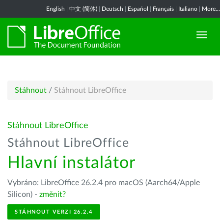
English
|
中文 (简体)
|
Deutsch
|
Español
|
Français
|
Italiano
|
More...
Stáhnout
/
Stáhnout LibreOffice
Stáhnout LibreOffice
Stáhnout LibreOffice
Hlavní instalátor
Vybráno: LibreOffice 26.2.4 pro macOS (Aarch64/Apple
Silicon) -
změnit?
STÁHNOUT VERZI 26.2.4