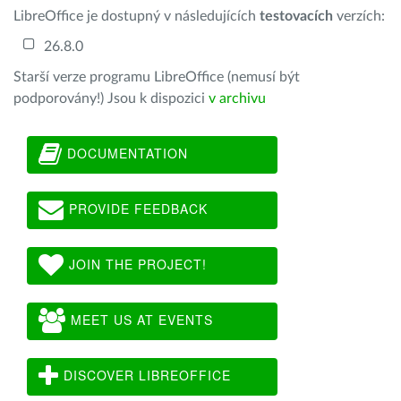
LibreOffice je dostupný v následujících
testovacích
verzích:
26.8.0
Starší verze programu LibreOffice (nemusí být
podporovány!) Jsou k dispozici
v archivu
DOCUMENTATION
PROVIDE FEEDBACK
JOIN THE PROJECT!
MEET US AT EVENTS
DISCOVER LIBREOFFICE