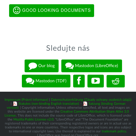
GOOD LOOKING DOCUMENTS
Sledujte nás
Our blog
Mastodon (LibreOffice)
Mastodon (TDF)
Impressum (Právní informace)
|
Datenschutzerklärung (Zásady ochrany osobních údajů)
|
Statutes (non-binding English translation)
-
Satzung (binding German
version)
| Copyright information: Unless otherwise specified, all text and images on
this website are licensed under the
Creative Commons Attribution-Share Alike 3.0
License
. This does not include the source code of LibreOffice, which is licensed under
the
Mozilla Public License v2.0
. “LibreOffice” and “The Document Foundation” are
registered trademarks of their corresponding registered owners or are in actual use as
trademarks in one or more countries. Their respective logos and icons are also subject
to international copyright laws. Use thereof is explained in our
trademark policy
.
LibreOffice was based on OpenOffice.org.