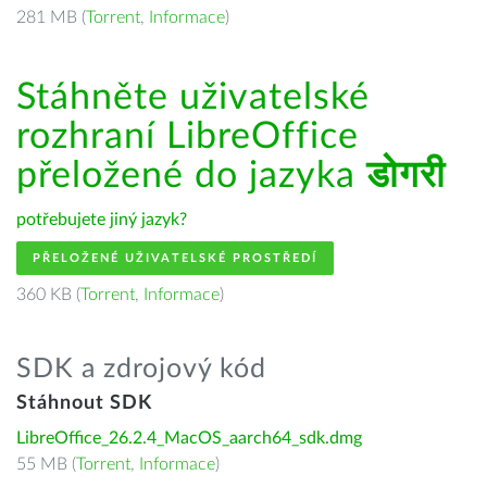
281 MB (
Torrent
,
Informace
)
Stáhněte uživatelské
rozhraní LibreOffice
přeložené do jazyka
डोगरी
potřebujete jiný jazyk?
PŘELOŽENÉ UŽIVATELSKÉ PROSTŘEDÍ
360 KB (
Torrent
,
Informace
)
SDK a zdrojový kód
Stáhnout SDK
LibreOffice_26.2.4_MacOS_aarch64_sdk.dmg
55 MB (
Torrent
,
Informace
)