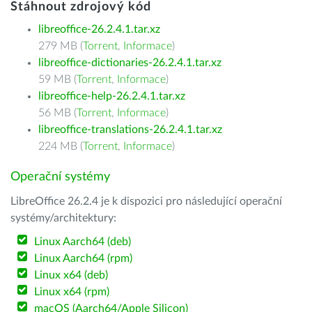
Stáhnout zdrojový kód
libreoffice-26.2.4.1.tar.xz
279 MB (
Torrent
,
Informace
)
libreoffice-dictionaries-26.2.4.1.tar.xz
59 MB (
Torrent
,
Informace
)
libreoffice-help-26.2.4.1.tar.xz
56 MB (
Torrent
,
Informace
)
libreoffice-translations-26.2.4.1.tar.xz
224 MB (
Torrent
,
Informace
)
Operační systémy
LibreOffice 26.2.4 je k dispozici pro následující operační
systémy/architektury:
Linux Aarch64 (deb)
Linux Aarch64 (rpm)
Linux x64 (deb)
Linux x64 (rpm)
macOS (Aarch64/Apple Silicon)