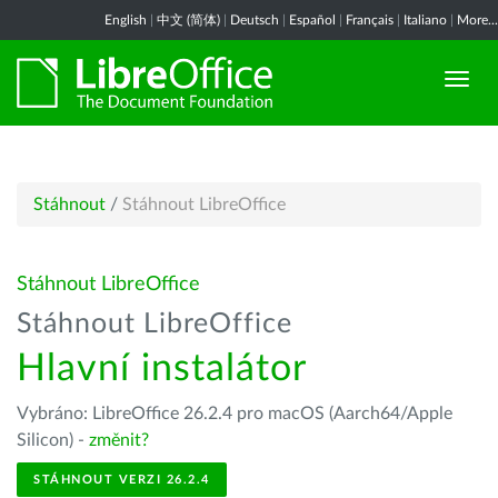
English
|
中文 (简体)
|
Deutsch
|
Español
|
Français
|
Italiano
|
More...
Stáhnout
/
Stáhnout LibreOffice
Stáhnout LibreOffice
Stáhnout LibreOffice
Hlavní instalátor
Vybráno: LibreOffice 26.2.4 pro macOS (Aarch64/Apple
Silicon) -
změnit?
STÁHNOUT VERZI 26.2.4