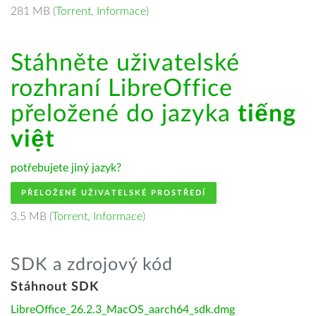
281 MB (
Torrent
,
Informace
)
Stáhněte uživatelské
rozhraní LibreOffice
přeložené do jazyka
tiếng
việt
potřebujete jiný jazyk?
PŘELOŽENÉ UŽIVATELSKÉ PROSTŘEDÍ
3.5 MB (
Torrent
,
Informace
)
SDK a zdrojový kód
Stáhnout SDK
LibreOffice_26.2.3_MacOS_aarch64_sdk.dmg