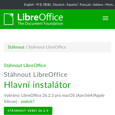
English
|
中文 (简体)
|
Deutsch
|
Español
|
Français
|
Italiano
|
More...
Stáhnout
/
Stáhnout LibreOffice
Stáhnout LibreOffice
Stáhnout LibreOffice
Hlavní instalátor
Vybráno: LibreOffice 26.2.3 pro macOS (Aarch64/Apple
Silicon) -
změnit?
STÁHNOUT VERZI 26.2.3