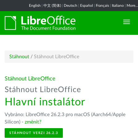
English
|
中文 (简体)
|
Deutsch
|
Español
|
Français
|
Italiano
|
More...
Stáhnout
/
Stáhnout LibreOffice
Stáhnout LibreOffice
Stáhnout LibreOffice
Hlavní instalátor
Vybráno: LibreOffice 26.2.3 pro macOS (Aarch64/Apple
Silicon) -
změnit?
STÁHNOUT VERZI 26.2.3