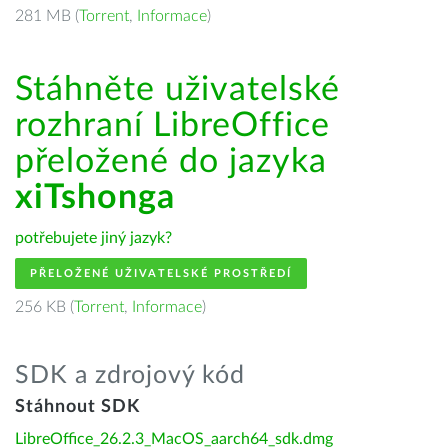
281 MB (
Torrent
,
Informace
)
Stáhněte uživatelské
rozhraní LibreOffice
přeložené do jazyka
xiTshonga
potřebujete jiný jazyk?
PŘELOŽENÉ UŽIVATELSKÉ PROSTŘEDÍ
256 KB (
Torrent
,
Informace
)
SDK a zdrojový kód
Stáhnout SDK
LibreOffice_26.2.3_MacOS_aarch64_sdk.dmg