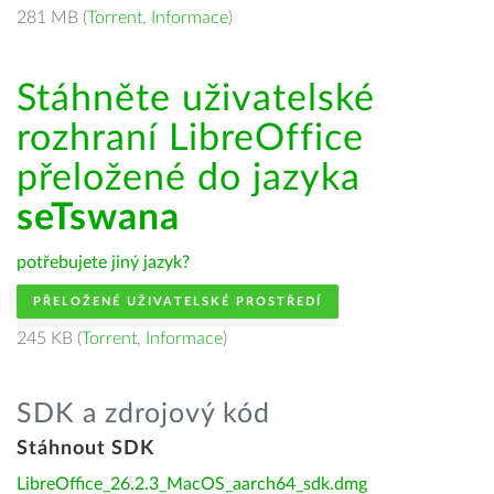
281 MB (
Torrent
,
Informace
)
Stáhněte uživatelské
rozhraní LibreOffice
přeložené do jazyka
seTswana
potřebujete jiný jazyk?
PŘELOŽENÉ UŽIVATELSKÉ PROSTŘEDÍ
245 KB (
Torrent
,
Informace
)
SDK a zdrojový kód
Stáhnout SDK
LibreOffice_26.2.3_MacOS_aarch64_sdk.dmg