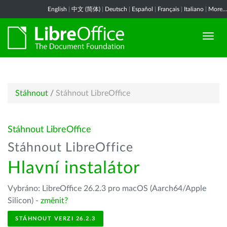
English
|
中文 (简体)
|
Deutsch
|
Español
|
Français
|
Italiano
|
More...
Stáhnout
/
Stáhnout LibreOffice
Stáhnout LibreOffice
Stáhnout LibreOffice
Hlavní instalátor
Vybráno: LibreOffice 26.2.3 pro macOS (Aarch64/Apple
Silicon) -
změnit?
STÁHNOUT VERZI 26.2.3