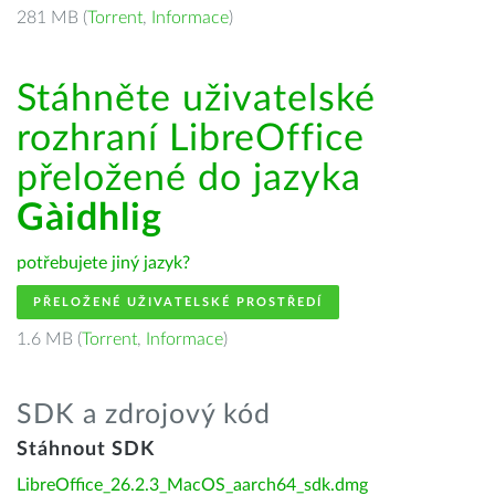
281 MB (
Torrent
,
Informace
)
Stáhněte uživatelské
rozhraní LibreOffice
přeložené do jazyka
Gàidhlig
potřebujete jiný jazyk?
PŘELOŽENÉ UŽIVATELSKÉ PROSTŘEDÍ
1.6 MB (
Torrent
,
Informace
)
SDK a zdrojový kód
Stáhnout SDK
LibreOffice_26.2.3_MacOS_aarch64_sdk.dmg