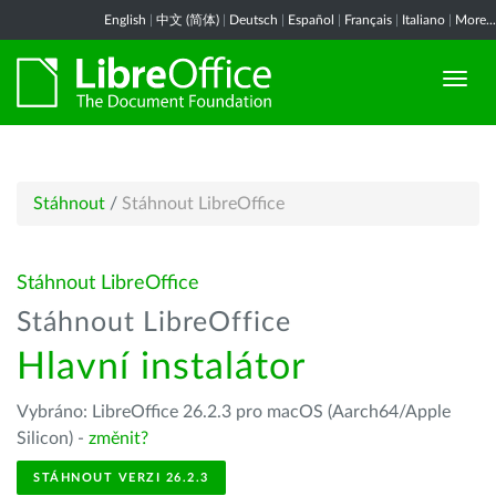
English
|
中文 (简体)
|
Deutsch
|
Español
|
Français
|
Italiano
|
More...
Stáhnout
/
Stáhnout LibreOffice
Stáhnout LibreOffice
Stáhnout LibreOffice
Hlavní instalátor
Vybráno: LibreOffice 26.2.3 pro macOS (Aarch64/Apple
Silicon) -
změnit?
STÁHNOUT VERZI 26.2.3