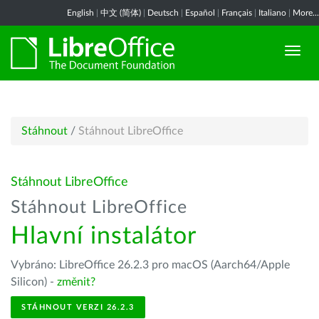
English
|
中文 (简体)
|
Deutsch
|
Español
|
Français
|
Italiano
|
More...
Stáhnout
/
Stáhnout LibreOffice
Stáhnout LibreOffice
Stáhnout LibreOffice
Hlavní instalátor
Vybráno: LibreOffice 26.2.3 pro macOS (Aarch64/Apple
Silicon) -
změnit?
STÁHNOUT VERZI 26.2.3