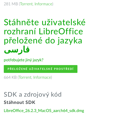
281 MB (
Torrent
,
Informace
)
Stáhněte uživatelské
rozhraní LibreOffice
přeložené do jazyka
فارسى
potřebujete jiný jazyk?
PŘELOŽENÉ UŽIVATELSKÉ PROSTŘEDÍ
664 KB (
Torrent
,
Informace
)
SDK a zdrojový kód
Stáhnout SDK
LibreOffice_26.2.3_MacOS_aarch64_sdk.dmg