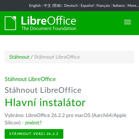
English
|
中文 (简体)
|
Deutsch
|
Español
|
Français
|
Italiano
|
More...
Stáhnout
/
Stáhnout LibreOffice
Stáhnout LibreOffice
Stáhnout LibreOffice
Hlavní instalátor
Vybráno: LibreOffice 26.2.2 pro macOS (Aarch64/Apple
Silicon) -
změnit?
STÁHNOUT VERZI 26.2.2