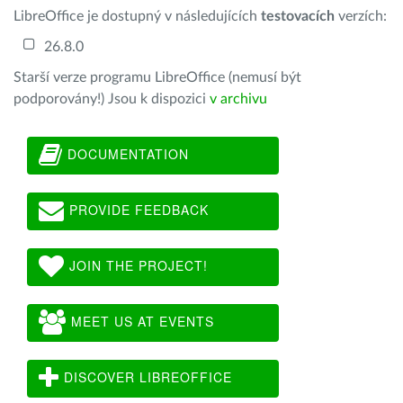
LibreOffice je dostupný v následujících
testovacích
verzích:
26.8.0
Starší verze programu LibreOffice (nemusí být
podporovány!) Jsou k dispozici
v archivu
DOCUMENTATION
PROVIDE FEEDBACK
JOIN THE PROJECT!
MEET US AT EVENTS
DISCOVER LIBREOFFICE