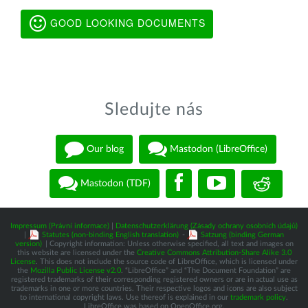
GOOD LOOKING DOCUMENTS
Sledujte nás
Our blog
Mastodon (LibreOffice)
Mastodon (TDF)
Impressum (Právní informace)
|
Datenschutzerklärung (Zásady ochrany osobních údajů)
|
Statutes (non-binding English translation)
-
Satzung (binding German
version)
| Copyright information: Unless otherwise specified, all text and images on
this website are licensed under the
Creative Commons Attribution-Share Alike 3.0
License
. This does not include the source code of LibreOffice, which is licensed under
the
Mozilla Public License v2.0
. “LibreOffice” and “The Document Foundation” are
registered trademarks of their corresponding registered owners or are in actual use as
trademarks in one or more countries. Their respective logos and icons are also subject
to international copyright laws. Use thereof is explained in our
trademark policy
.
LibreOffice was based on OpenOffice.org.