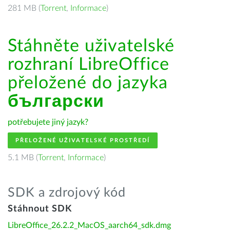
281 MB (
Torrent
,
Informace
)
Stáhněte uživatelské
rozhraní LibreOffice
přeložené do jazyka
български
potřebujete jiný jazyk?
PŘELOŽENÉ UŽIVATELSKÉ PROSTŘEDÍ
5.1 MB (
Torrent
,
Informace
)
SDK a zdrojový kód
Stáhnout SDK
LibreOffice_26.2.2_MacOS_aarch64_sdk.dmg