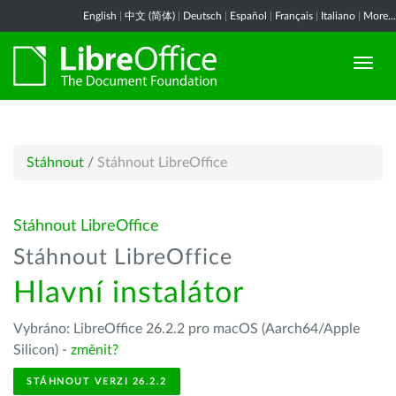
English
|
中文 (简体)
|
Deutsch
|
Español
|
Français
|
Italiano
|
More...
Stáhnout
/
Stáhnout LibreOffice
Stáhnout LibreOffice
Stáhnout LibreOffice
Hlavní instalátor
Vybráno: LibreOffice 26.2.2 pro macOS (Aarch64/Apple
Silicon) -
změnit?
STÁHNOUT VERZI 26.2.2