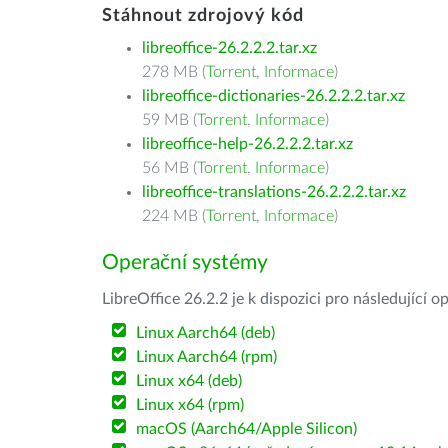
Stáhnout zdrojový kód
libreoffice-26.2.2.2.tar.xz
278 MB (
Torrent
,
Informace
)
libreoffice-dictionaries-26.2.2.2.tar.xz
59 MB (
Torrent
,
Informace
)
libreoffice-help-26.2.2.2.tar.xz
56 MB (
Torrent
,
Informace
)
libreoffice-translations-26.2.2.2.tar.xz
224 MB (
Torrent
,
Informace
)
Operační systémy
LibreOffice 26.2.2 je k dispozici pro následující 
Linux Aarch64 (deb)
Linux Aarch64 (rpm)
Linux x64 (deb)
Linux x64 (rpm)
macOS (Aarch64/Apple Silicon)