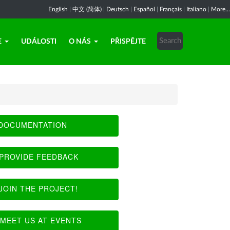
English
|
中文 (简体)
|
Deutsch
|
Español
|
Français
|
Italiano
|
More...
E
UDÁLOSTI
O NÁS
PŘISPĚJTE
DOCUMENTATION
PROVIDE FEEDBACK
JOIN THE PROJECT!
MEET US AT EVENTS