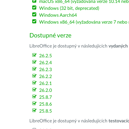
macOS x86_64 (vyžadována verze 10.14 nebo
Windows (32 bit, deprecated)
Windows Aarch64
Windows x86_64 (vyžadována verze 7 nebo n
Dostupné verze
LibreOffice je dostupný v následujících
vydaných
26.2.5
26.2.4
26.2.3
26.2.2
26.2.1
26.2.0
25.8.7
25.8.6
25.8.5
LibreOffice je dostupný v následujících
testovací