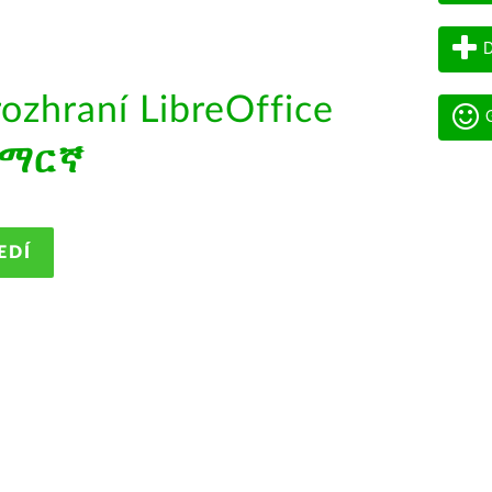
D
rozhraní LibreOffice
G
አማርኛ
EDÍ