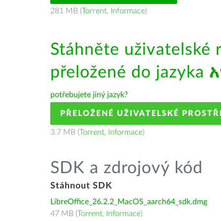
281 MB (
Torrent
,
Informace
)
Stáhněte uživatelské 
přeložené do jazyka
potřebujete jiný jazyk?
PŘELOŽENÉ UŽIVATELSKÉ PROSTŘ
3.7 MB (
Torrent
,
Informace
)
SDK a zdrojový kód
Stáhnout SDK
LibreOffice_26.2.2_MacOS_aarch64_sdk.dmg
47 MB (
Torrent
,
Informace
)