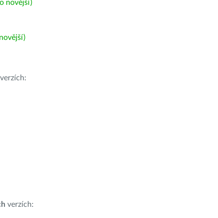
 novější)
ovější)
verzích:
ch
verzích: