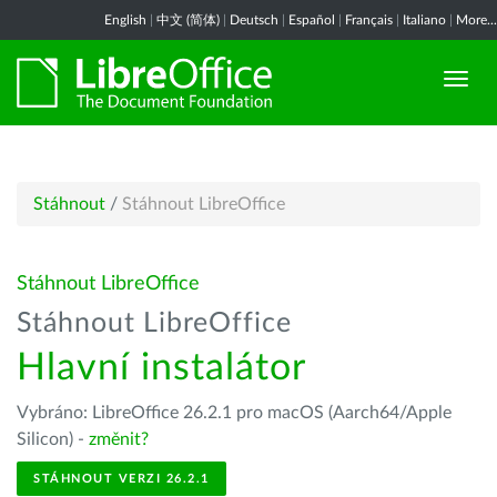
English
|
中文 (简体)
|
Deutsch
|
Español
|
Français
|
Italiano
|
More...
Stáhnout
/
Stáhnout LibreOffice
Stáhnout LibreOffice
Stáhnout LibreOffice
Hlavní instalátor
Vybráno: LibreOffice 26.2.1 pro macOS (Aarch64/Apple
Silicon) -
změnit?
STÁHNOUT VERZI 26.2.1