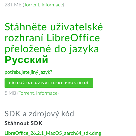
281 MB (
Torrent
,
Informace
)
Stáhněte uživatelské
rozhraní LibreOffice
přeložené do jazyka
Русский
potřebujete jiný jazyk?
PŘELOŽENÉ UŽIVATELSKÉ PROSTŘEDÍ
5 MB (
Torrent
,
Informace
)
SDK a zdrojový kód
Stáhnout SDK
LibreOffice_26.2.1_MacOS_aarch64_sdk.dmg