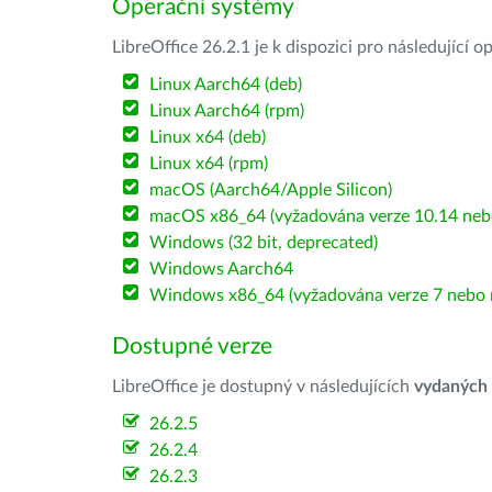
Operační systémy
LibreOffice 26.2.1 je k dispozici pro následující 
Linux Aarch64 (deb)
Linux Aarch64 (rpm)
Linux x64 (deb)
Linux x64 (rpm)
macOS (Aarch64/Apple Silicon)
macOS x86_64 (vyžadována verze 10.14 nebo
Windows (32 bit, deprecated)
Windows Aarch64
Windows x86_64 (vyžadována verze 7 nebo n
Dostupné verze
LibreOffice je dostupný v následujících
vydaných
26.2.5
26.2.4
26.2.3