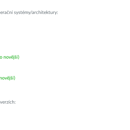
operační systémy/architektury:
 novější)
ovější)
verzích: