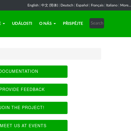
English
|
中文 (简体)
|
Deutsch
|
Español
|
Français
|
Italiano
|
More...
E
UDÁLOSTI
O NÁS
PŘISPĚJTE
DOCUMENTATION
PROVIDE FEEDBACK
JOIN THE PROJECT!
MEET US AT EVENTS