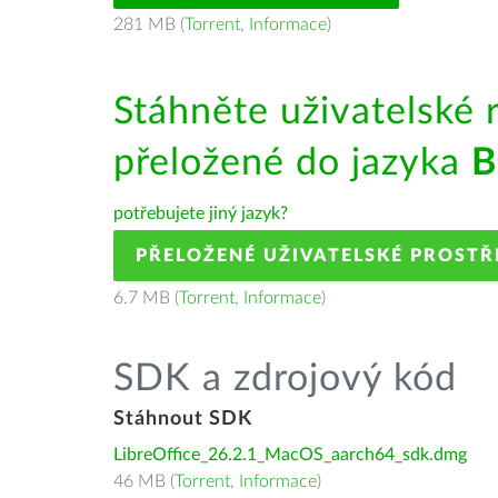
281 MB (
Torrent
,
Informace
)
Stáhněte uživatelské 
přeložené do jazyka
B
potřebujete jiný jazyk?
PŘELOŽENÉ UŽIVATELSKÉ PROSTŘ
6.7 MB (
Torrent
,
Informace
)
SDK a zdrojový kód
Stáhnout SDK
LibreOffice_26.2.1_MacOS_aarch64_sdk.dmg
46 MB (
Torrent
,
Informace
)