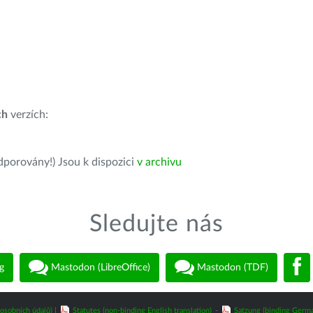
ch
verzích:
dporovány!) Jsou k dispozici
v archivu
Sledujte nás
g
Mastodon (LibreOffice)
Mastodon (TDF)
osobních údajů)
|
Statutes (non-binding English translation)
-
Satzung (binding Germa