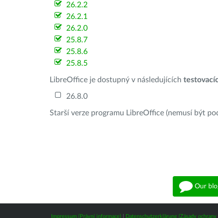
26.2.2
26.2.1
26.2.0
25.8.7
25.8.6
25.8.5
LibreOffice je dostupný v následujících
testovací
26.8.0
Starší verze programu LibreOffice (nemusí být po
Our blo
Impressum (Právní informace)
|
Datenschutzerklärung (Zásady ochrany 