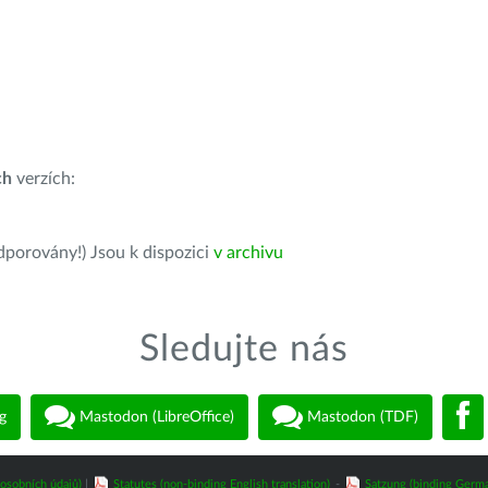
ch
verzích:
dporovány!) Jsou k dispozici
v archivu
Sledujte nás
g
Mastodon (LibreOffice)
Mastodon (TDF)
osobních údajů)
|
Statutes (non-binding English translation)
-
Satzung (binding Germa