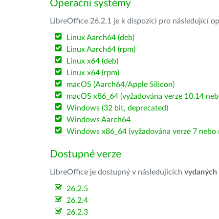
Operační systémy
LibreOffice 26.2.1 je k dispozici pro následující 
Linux Aarch64 (deb)
Linux Aarch64 (rpm)
Linux x64 (deb)
Linux x64 (rpm)
macOS (Aarch64/Apple Silicon)
macOS x86_64 (vyžadována verze 10.14 nebo
Windows (32 bit, deprecated)
Windows Aarch64
Windows x86_64 (vyžadována verze 7 nebo n
Dostupné verze
LibreOffice je dostupný v následujících
vydaných
26.2.5
26.2.4
26.2.3