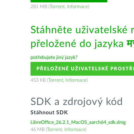
281 MB (
Torrent
,
Informace
)
Stáhněte uživatelské 
přeložené do jazyka
म
potřebujete jiný jazyk?
PŘELOŽENÉ UŽIVATELSKÉ PROSTŘ
453 KB (
Torrent
,
Informace
)
SDK a zdrojový kód
Stáhnout SDK
LibreOffice_26.2.1_MacOS_aarch64_sdk.dmg
46 MB (
Torrent
,
Informace
)