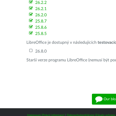
26.2.2
26.2.1
26.2.0
25.8.7
25.8.6
25.8.5
LibreOffice je dostupný v následujících
testovací
26.8.0
Starší verze programu LibreOffice (nemusí být po
Our blo
Impressum (Právní informace)
|
Datenschutzerklärung (Zásady ochrany 