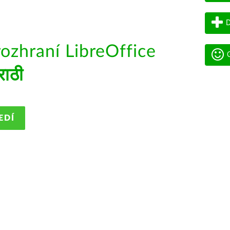
D
rozhraní LibreOffice
G
राठी
EDÍ