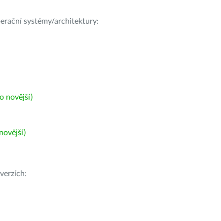
operační systémy/architektury:
 novější)
ovější)
verzích: