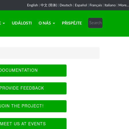
English
|
中文 (简体)
|
Deutsch
|
Español
|
Français
|
Italiano
|
More...
E
UDÁLOSTI
O NÁS
PŘISPĚJTE
DOCUMENTATION
PROVIDE FEEDBACK
JOIN THE PROJECT!
MEET US AT EVENTS