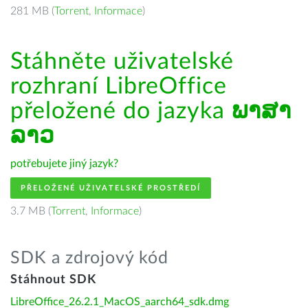
281 MB (
Torrent
,
Informace
)
Stáhněte uživatelské
rozhraní LibreOffice
přeložené do jazyka
ພາສາ
ລາວ
potřebujete jiný jazyk?
PŘELOŽENÉ UŽIVATELSKÉ PROSTŘEDÍ
3.7 MB (
Torrent
,
Informace
)
SDK a zdrojový kód
Stáhnout SDK
LibreOffice_26.2.1_MacOS_aarch64_sdk.dmg