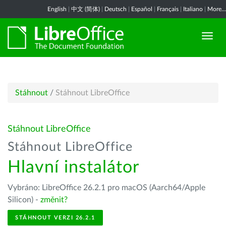
English
|
中文 (简体)
|
Deutsch
|
Español
|
Français
|
Italiano
|
More...
Stáhnout
/
Stáhnout LibreOffice
Stáhnout LibreOffice
Stáhnout LibreOffice
Hlavní instalátor
Vybráno: LibreOffice 26.2.1 pro macOS (Aarch64/Apple
Silicon) -
změnit?
STÁHNOUT VERZI 26.2.1