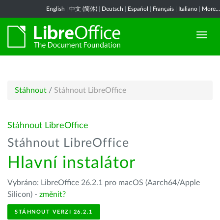
English
|
中文 (简体)
|
Deutsch
|
Español
|
Français
|
Italiano
|
More...
Stáhnout
/
Stáhnout LibreOffice
Stáhnout LibreOffice
Stáhnout LibreOffice
Hlavní instalátor
Vybráno: LibreOffice 26.2.1 pro macOS (Aarch64/Apple
Silicon) -
změnit?
STÁHNOUT VERZI 26.2.1