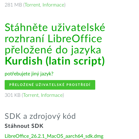
281 MB (
Torrent
,
Informace
)
Stáhněte uživatelské
rozhraní LibreOffice
přeložené do jazyka
Kurdish (latin script)
potřebujete jiný jazyk?
PŘELOŽENÉ UŽIVATELSKÉ PROSTŘEDÍ
301 KB (
Torrent
,
Informace
)
SDK a zdrojový kód
Stáhnout SDK
LibreOffice_26.2.1_MacOS_aarch64_sdk.dmg