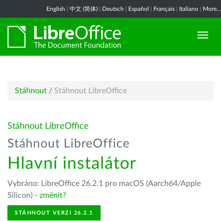
English
|
中文 (简体)
|
Deutsch
|
Español
|
Français
|
Italiano
|
More...
Stáhnout
/
Stáhnout LibreOffice
Stáhnout LibreOffice
Stáhnout LibreOffice
Hlavní instalátor
Vybráno: LibreOffice 26.2.1 pro macOS (Aarch64/Apple
Silicon) -
změnit?
STÁHNOUT VERZI 26.2.1