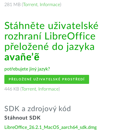
281 MB (
Torrent
,
Informace
)
Stáhněte uživatelské
rozhraní LibreOffice
přeložené do jazyka
avañe’ẽ
potřebujete jiný jazyk?
PŘELOŽENÉ UŽIVATELSKÉ PROSTŘEDÍ
446 KB (
Torrent
,
Informace
)
SDK a zdrojový kód
Stáhnout SDK
LibreOffice_26.2.1_MacOS_aarch64_sdk.dmg