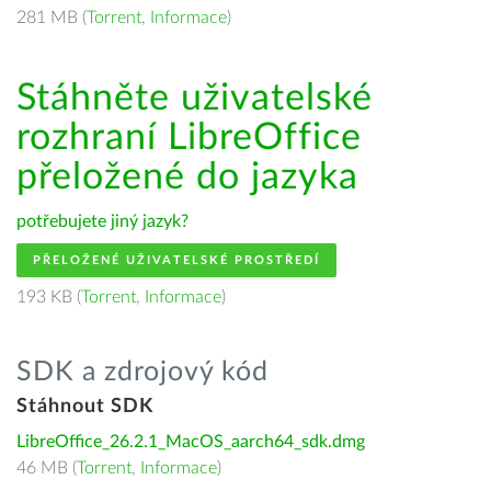
281 MB (
Torrent
,
Informace
)
Stáhněte uživatelské
rozhraní LibreOffice
přeložené do jazyka
potřebujete jiný jazyk?
PŘELOŽENÉ UŽIVATELSKÉ PROSTŘEDÍ
193 KB (
Torrent
,
Informace
)
SDK a zdrojový kód
Stáhnout SDK
LibreOffice_26.2.1_MacOS_aarch64_sdk.dmg
46 MB (
Torrent
,
Informace
)