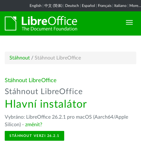
English
|
中文 (简体)
|
Deutsch
|
Español
|
Français
|
Italiano
|
More...
Stáhnout
/
Stáhnout LibreOffice
Stáhnout LibreOffice
Stáhnout LibreOffice
Hlavní instalátor
Vybráno: LibreOffice 26.2.1 pro macOS (Aarch64/Apple
Silicon) -
změnit?
STÁHNOUT VERZI 26.2.1