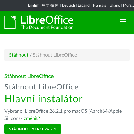
English
|
中文 (简体)
|
Deutsch
|
Español
|
Français
|
Italiano
|
More...
Stáhnout
/
Stáhnout LibreOffice
Stáhnout LibreOffice
Stáhnout LibreOffice
Hlavní instalátor
Vybráno: LibreOffice 26.2.1 pro macOS (Aarch64/Apple
Silicon) -
změnit?
STÁHNOUT VERZI 26.2.1