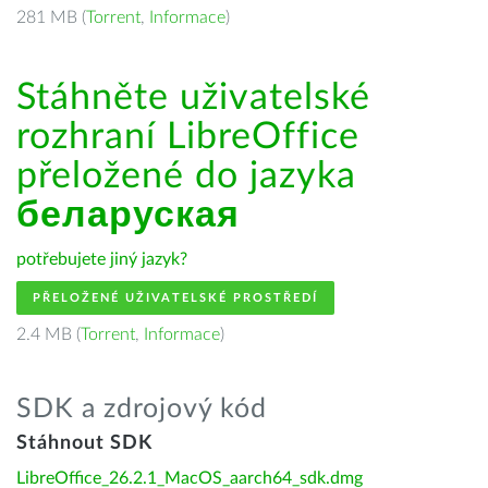
281 MB (
Torrent
,
Informace
)
Stáhněte uživatelské
rozhraní LibreOffice
přeložené do jazyka
беларуская
potřebujete jiný jazyk?
PŘELOŽENÉ UŽIVATELSKÉ PROSTŘEDÍ
2.4 MB (
Torrent
,
Informace
)
SDK a zdrojový kód
Stáhnout SDK
LibreOffice_26.2.1_MacOS_aarch64_sdk.dmg