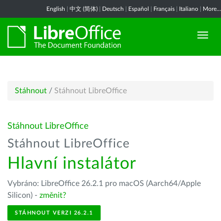
English
|
中文 (简体)
|
Deutsch
|
Español
|
Français
|
Italiano
|
More...
Stáhnout
/
Stáhnout LibreOffice
Stáhnout LibreOffice
Stáhnout LibreOffice
Hlavní instalátor
Vybráno: LibreOffice 26.2.1 pro macOS (Aarch64/Apple
Silicon) -
změnit?
STÁHNOUT VERZI 26.2.1