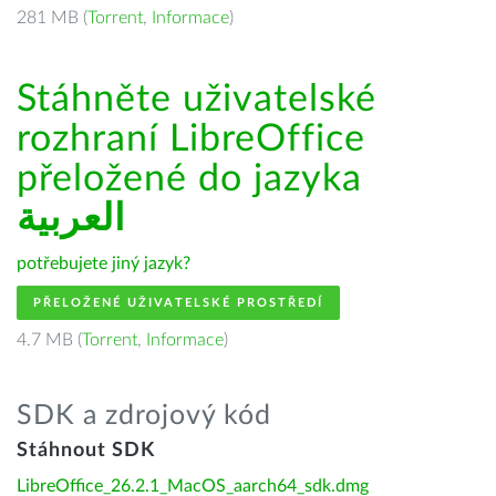
281 MB (
Torrent
,
Informace
)
Stáhněte uživatelské
rozhraní LibreOffice
přeložené do jazyka
العربية
potřebujete jiný jazyk?
PŘELOŽENÉ UŽIVATELSKÉ PROSTŘEDÍ
4.7 MB (
Torrent
,
Informace
)
SDK a zdrojový kód
Stáhnout SDK
LibreOffice_26.2.1_MacOS_aarch64_sdk.dmg