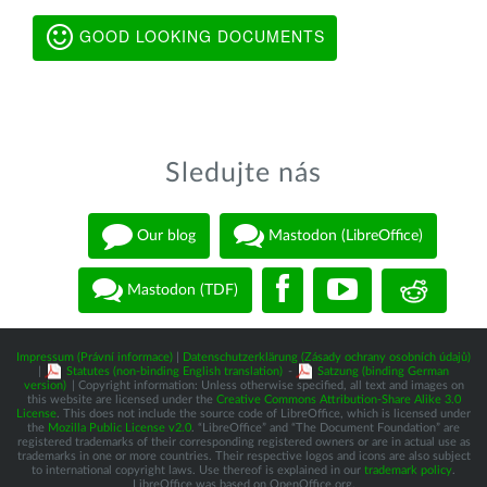
GOOD LOOKING DOCUMENTS
Sledujte nás
Our blog
Mastodon (LibreOffice)
Mastodon (TDF)
Impressum (Právní informace)
|
Datenschutzerklärung (Zásady ochrany osobních údajů)
|
Statutes (non-binding English translation)
-
Satzung (binding German
version)
| Copyright information: Unless otherwise specified, all text and images on
this website are licensed under the
Creative Commons Attribution-Share Alike 3.0
License
. This does not include the source code of LibreOffice, which is licensed under
the
Mozilla Public License v2.0
. “LibreOffice” and “The Document Foundation” are
registered trademarks of their corresponding registered owners or are in actual use as
trademarks in one or more countries. Their respective logos and icons are also subject
to international copyright laws. Use thereof is explained in our
trademark policy
.
LibreOffice was based on OpenOffice.org.