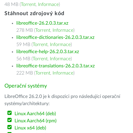
48 MB (
Torrent
,
Informace
)
Stáhnout zdrojový kód
libreoffice-26.2.0.3.tar.xz
278 MB (
Torrent
,
Informace
)
libreoffice-dictionaries-26.2.0.3.tar.xz
59 MB (
Torrent
,
Informace
)
libreoffice-help-26.2.0.3.tar.xz
56 MB (
Torrent
,
Informace
)
libreoffice-translations-26.2.0.3.tar.xz
222 MB (
Torrent
,
Informace
)
Operační systémy
LibreOffice 26.2.0 je k dispozici pro následující operační
systémy/architektury:
Linux Aarch64 (deb)
Linux Aarch64 (rpm)
Linux x64 (deb)