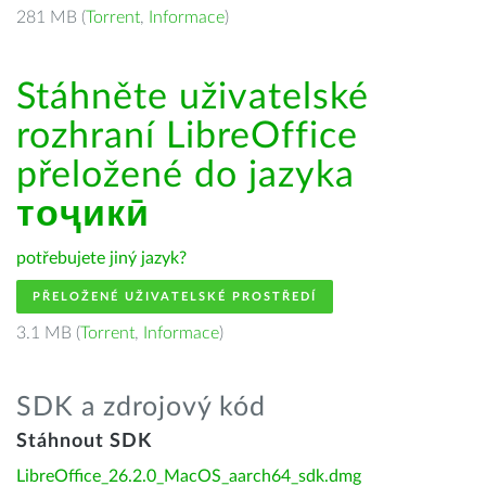
281 MB (
Torrent
,
Informace
)
Stáhněte uživatelské
rozhraní LibreOffice
přeložené do jazyka
тоҷикӣ
potřebujete jiný jazyk?
PŘELOŽENÉ UŽIVATELSKÉ PROSTŘEDÍ
3.1 MB (
Torrent
,
Informace
)
SDK a zdrojový kód
Stáhnout SDK
LibreOffice_26.2.0_MacOS_aarch64_sdk.dmg