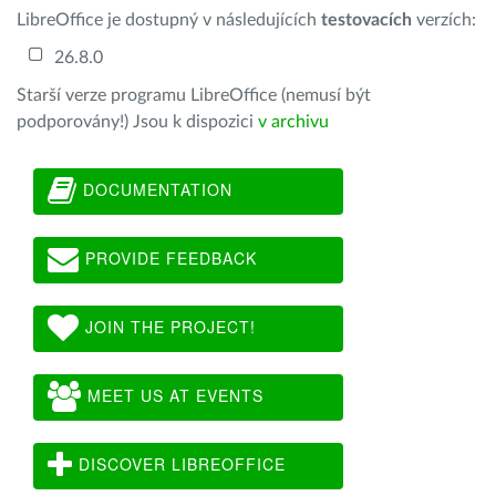
LibreOffice je dostupný v následujících
testovacích
verzích:
26.8.0
Starší verze programu LibreOffice (nemusí být
podporovány!) Jsou k dispozici
v archivu
DOCUMENTATION
PROVIDE FEEDBACK
JOIN THE PROJECT!
MEET US AT EVENTS
DISCOVER LIBREOFFICE