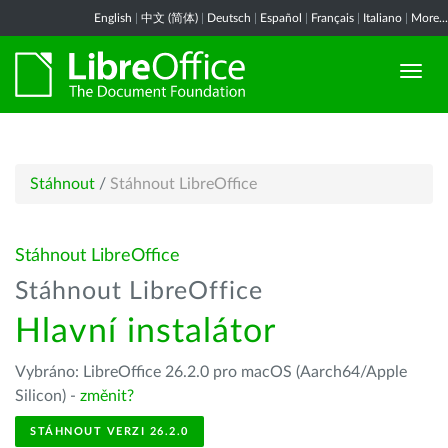
English
|
中文 (简体)
|
Deutsch
|
Español
|
Français
|
Italiano
|
More...
Stáhnout
/
Stáhnout LibreOffice
Stáhnout LibreOffice
Stáhnout LibreOffice
Hlavní instalátor
Vybráno: LibreOffice 26.2.0 pro macOS (Aarch64/Apple
Silicon) -
změnit?
STÁHNOUT VERZI 26.2.0