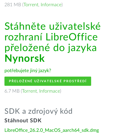
281 MB (
Torrent
,
Informace
)
Stáhněte uživatelské
rozhraní LibreOffice
přeložené do jazyka
Nynorsk
potřebujete jiný jazyk?
PŘELOŽENÉ UŽIVATELSKÉ PROSTŘEDÍ
6.7 MB (
Torrent
,
Informace
)
SDK a zdrojový kód
Stáhnout SDK
LibreOffice_26.2.0_MacOS_aarch64_sdk.dmg