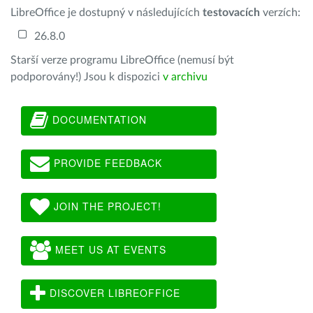
LibreOffice je dostupný v následujících
testovacích
verzích:
26.8.0
Starší verze programu LibreOffice (nemusí být
podporovány!) Jsou k dispozici
v archivu
DOCUMENTATION
PROVIDE FEEDBACK
JOIN THE PROJECT!
MEET US AT EVENTS
DISCOVER LIBREOFFICE