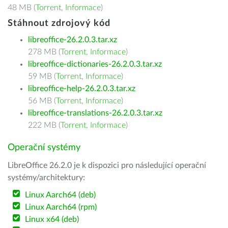
48 MB (
Torrent
,
Informace
)
Stáhnout zdrojový kód
libreoffice-26.2.0.3.tar.xz
278 MB (
Torrent
,
Informace
)
libreoffice-dictionaries-26.2.0.3.tar.xz
59 MB (
Torrent
,
Informace
)
libreoffice-help-26.2.0.3.tar.xz
56 MB (
Torrent
,
Informace
)
libreoffice-translations-26.2.0.3.tar.xz
222 MB (
Torrent
,
Informace
)
Operační systémy
LibreOffice 26.2.0 je k dispozici pro následující operační
systémy/architektury:
Linux Aarch64 (deb)
Linux Aarch64 (rpm)
Linux x64 (deb)