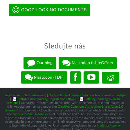
GOOD LOOKING DOCUMENTS
Sledujte nás
Our blog
Mastodon (LibreOffice)
Mastodon (TDF)
Impressum (Právní informace)
|
Datenschutzerklärung (Zásady ochrany osobních údajů)
|
Statutes (non-binding English translation)
-
Satzung (binding German
version)
| Copyright information: Unless otherwise specified, all text and images on
this website are licensed under the
Creative Commons Attribution-Share Alike 3.0
License
. This does not include the source code of LibreOffice, which is licensed under
the
Mozilla Public License v2.0
. “LibreOffice” and “The Document Foundation” are
registered trademarks of their corresponding registered owners or are in actual use as
trademarks in one or more countries. Their respective logos and icons are also subject
to international copyright laws. Use thereof is explained in our
trademark policy
.
LibreOffice was based on OpenOffice.org.