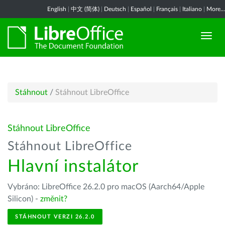
English
|
中文 (简体)
|
Deutsch
|
Español
|
Français
|
Italiano
|
More...
Stáhnout
/
Stáhnout LibreOffice
Stáhnout LibreOffice
Stáhnout LibreOffice
Hlavní instalátor
Vybráno: LibreOffice 26.2.0 pro macOS (Aarch64/Apple
Silicon) -
změnit?
STÁHNOUT VERZI 26.2.0