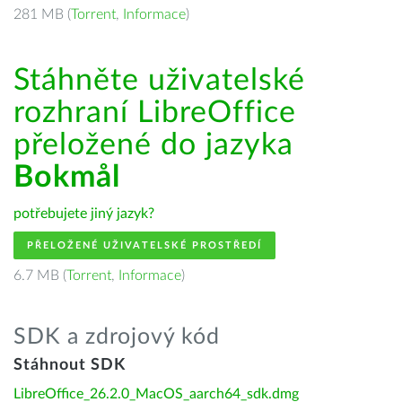
281 MB (
Torrent
,
Informace
)
Stáhněte uživatelské
rozhraní LibreOffice
přeložené do jazyka
Bokmål
potřebujete jiný jazyk?
PŘELOŽENÉ UŽIVATELSKÉ PROSTŘEDÍ
6.7 MB (
Torrent
,
Informace
)
SDK a zdrojový kód
Stáhnout SDK
LibreOffice_26.2.0_MacOS_aarch64_sdk.dmg