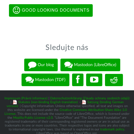
GOOD LOOKING DOCUMENTS
Sledujte nás
Our blog
Mastodon (LibreOffice)
Mastodon (TDF)
Impressum (Právní informace)
|
Datenschutzerklärung (Zásady ochrany osobních údajů)
|
Statutes (non-binding English translation)
-
Satzung (binding German
version)
| Copyright information: Unless otherwise specified, all text and images on
this website are licensed under the
Creative Commons Attribution-Share Alike 3.0
License
. This does not include the source code of LibreOffice, which is licensed under
the
Mozilla Public License v2.0
. “LibreOffice” and “The Document Foundation” are
registered trademarks of their corresponding registered owners or are in actual use as
trademarks in one or more countries. Their respective logos and icons are also subject
to international copyright laws. Use thereof is explained in our
trademark policy
.
LibreOffice was based on OpenOffice.org.