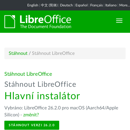
English
|
中文 (简体)
|
Deutsch
|
Español
|
Français
|
Italiano
|
More...
Stáhnout
/
Stáhnout LibreOffice
Stáhnout LibreOffice
Stáhnout LibreOffice
Hlavní instalátor
Vybráno: LibreOffice 26.2.0 pro macOS (Aarch64/Apple
Silicon) -
změnit?
STÁHNOUT VERZI 26.2.0