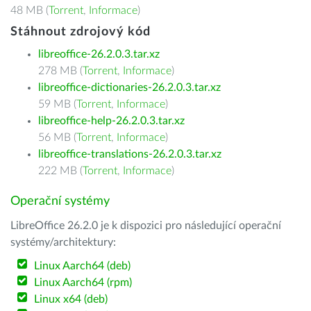
48 MB (
Torrent
,
Informace
)
Stáhnout zdrojový kód
libreoffice-26.2.0.3.tar.xz
278 MB (
Torrent
,
Informace
)
libreoffice-dictionaries-26.2.0.3.tar.xz
59 MB (
Torrent
,
Informace
)
libreoffice-help-26.2.0.3.tar.xz
56 MB (
Torrent
,
Informace
)
libreoffice-translations-26.2.0.3.tar.xz
222 MB (
Torrent
,
Informace
)
Operační systémy
LibreOffice 26.2.0 je k dispozici pro následující operační
systémy/architektury:
Linux Aarch64 (deb)
Linux Aarch64 (rpm)
Linux x64 (deb)