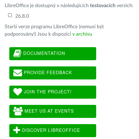
LibreOffice je dostupný v následujících
testovacích
verzích:
26.8.0
Starší verze programu LibreOffice (nemusí být
podporovány!) Jsou k dispozici
v archivu
DOCUMENTATION
PROVIDE FEEDBACK
JOIN THE PROJECT!
MEET US AT EVENTS
DISCOVER LIBREOFFICE