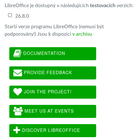
LibreOffice je dostupný v následujících
testovacích
verzích:
26.8.0
Starší verze programu LibreOffice (nemusí být
podporovány!) Jsou k dispozici
v archivu
DOCUMENTATION
PROVIDE FEEDBACK
JOIN THE PROJECT!
MEET US AT EVENTS
DISCOVER LIBREOFFICE