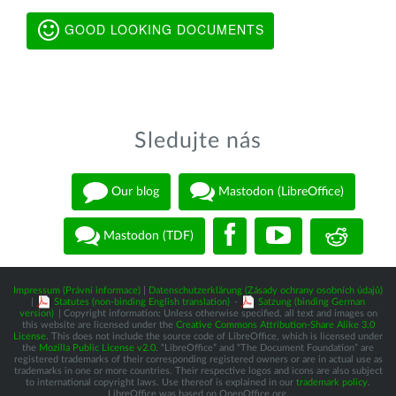
GOOD LOOKING DOCUMENTS
Sledujte nás
Our blog
Mastodon (LibreOffice)
Mastodon (TDF)
Impressum (Právní informace)
|
Datenschutzerklärung (Zásady ochrany osobních údajů)
|
Statutes (non-binding English translation)
-
Satzung (binding German
version)
| Copyright information: Unless otherwise specified, all text and images on
this website are licensed under the
Creative Commons Attribution-Share Alike 3.0
License
. This does not include the source code of LibreOffice, which is licensed under
the
Mozilla Public License v2.0
. “LibreOffice” and “The Document Foundation” are
registered trademarks of their corresponding registered owners or are in actual use as
trademarks in one or more countries. Their respective logos and icons are also subject
to international copyright laws. Use thereof is explained in our
trademark policy
.
LibreOffice was based on OpenOffice.org.