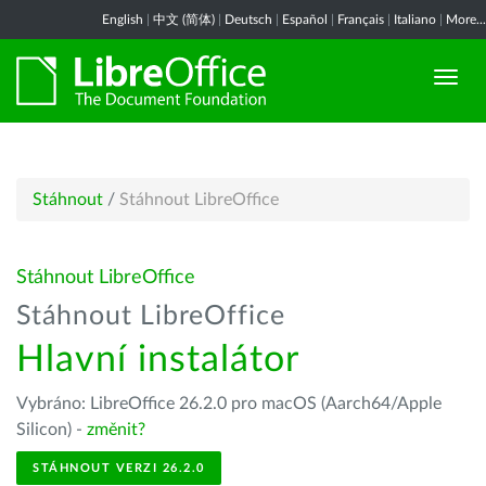
English
|
中文 (简体)
|
Deutsch
|
Español
|
Français
|
Italiano
|
More...
Stáhnout
/
Stáhnout LibreOffice
Stáhnout LibreOffice
Stáhnout LibreOffice
Hlavní instalátor
Vybráno: LibreOffice 26.2.0 pro macOS (Aarch64/Apple
Silicon) -
změnit?
STÁHNOUT VERZI 26.2.0