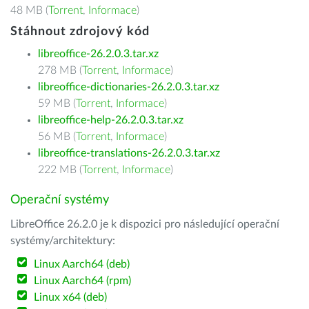
48 MB (
Torrent
,
Informace
)
Stáhnout zdrojový kód
libreoffice-26.2.0.3.tar.xz
278 MB (
Torrent
,
Informace
)
libreoffice-dictionaries-26.2.0.3.tar.xz
59 MB (
Torrent
,
Informace
)
libreoffice-help-26.2.0.3.tar.xz
56 MB (
Torrent
,
Informace
)
libreoffice-translations-26.2.0.3.tar.xz
222 MB (
Torrent
,
Informace
)
Operační systémy
LibreOffice 26.2.0 je k dispozici pro následující operační
systémy/architektury:
Linux Aarch64 (deb)
Linux Aarch64 (rpm)
Linux x64 (deb)