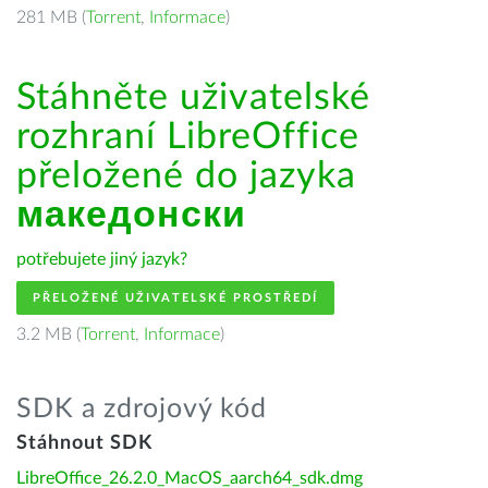
281 MB (
Torrent
,
Informace
)
Stáhněte uživatelské
rozhraní LibreOffice
přeložené do jazyka
македонски
potřebujete jiný jazyk?
PŘELOŽENÉ UŽIVATELSKÉ PROSTŘEDÍ
3.2 MB (
Torrent
,
Informace
)
SDK a zdrojový kód
Stáhnout SDK
LibreOffice_26.2.0_MacOS_aarch64_sdk.dmg