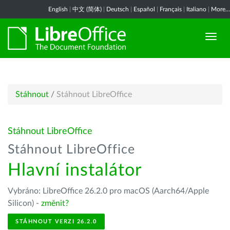
English
|
中文 (简体)
|
Deutsch
|
Español
|
Français
|
Italiano
|
More...
Stáhnout
/
Stáhnout LibreOffice
Stáhnout LibreOffice
Stáhnout LibreOffice
Hlavní instalátor
Vybráno: LibreOffice 26.2.0 pro macOS (Aarch64/Apple
Silicon) -
změnit?
STÁHNOUT VERZI 26.2.0