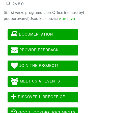
26.8.0
Starší verze programu LibreOffice (nemusí být
podporovány!) Jsou k dispozici
v archivu
DOCUMENTATION
PROVIDE FEEDBACK
JOIN THE PROJECT!
MEET US AT EVENTS
DISCOVER LIBREOFFICE
GOOD LOOKING DOCUMENTS