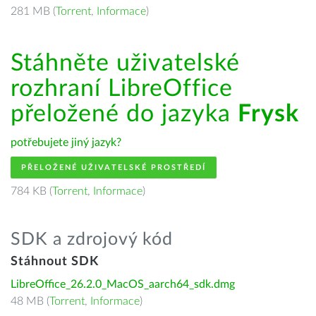
281 MB (
Torrent
,
Informace
)
Stáhněte uživatelské
rozhraní LibreOffice
přeložené do jazyka
Frysk
potřebujete jiný jazyk?
PŘELOŽENÉ UŽIVATELSKÉ PROSTŘEDÍ
784 KB (
Torrent
,
Informace
)
SDK a zdrojový kód
Stáhnout SDK
LibreOffice_26.2.0_MacOS_aarch64_sdk.dmg
48 MB (
Torrent
,
Informace
)