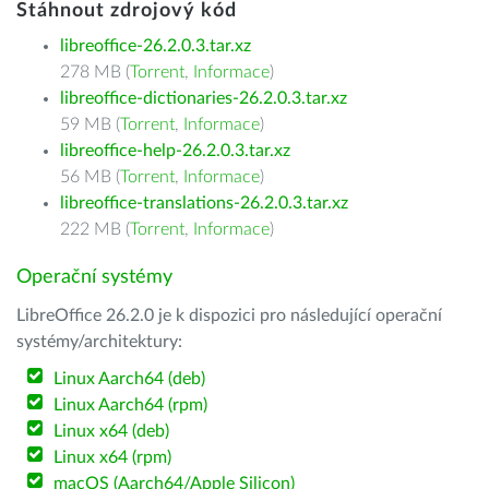
Stáhnout zdrojový kód
libreoffice-26.2.0.3.tar.xz
278 MB (
Torrent
,
Informace
)
libreoffice-dictionaries-26.2.0.3.tar.xz
59 MB (
Torrent
,
Informace
)
libreoffice-help-26.2.0.3.tar.xz
56 MB (
Torrent
,
Informace
)
libreoffice-translations-26.2.0.3.tar.xz
222 MB (
Torrent
,
Informace
)
Operační systémy
LibreOffice 26.2.0 je k dispozici pro následující operační
systémy/architektury:
Linux Aarch64 (deb)
Linux Aarch64 (rpm)
Linux x64 (deb)
Linux x64 (rpm)
macOS (Aarch64/Apple Silicon)