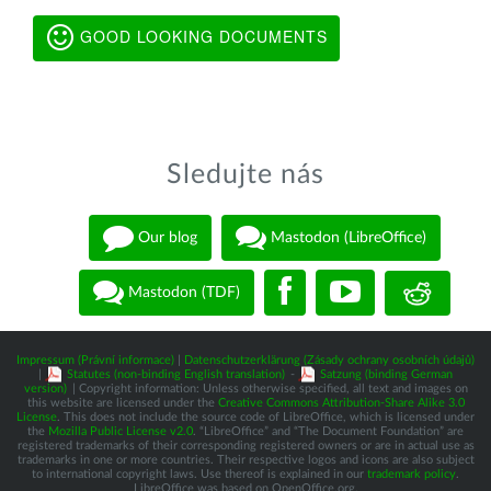
GOOD LOOKING DOCUMENTS
Sledujte nás
Our blog
Mastodon (LibreOffice)
Mastodon (TDF)
Impressum (Právní informace)
|
Datenschutzerklärung (Zásady ochrany osobních údajů)
|
Statutes (non-binding English translation)
-
Satzung (binding German
version)
| Copyright information: Unless otherwise specified, all text and images on
this website are licensed under the
Creative Commons Attribution-Share Alike 3.0
License
. This does not include the source code of LibreOffice, which is licensed under
the
Mozilla Public License v2.0
. “LibreOffice” and “The Document Foundation” are
registered trademarks of their corresponding registered owners or are in actual use as
trademarks in one or more countries. Their respective logos and icons are also subject
to international copyright laws. Use thereof is explained in our
trademark policy
.
LibreOffice was based on OpenOffice.org.