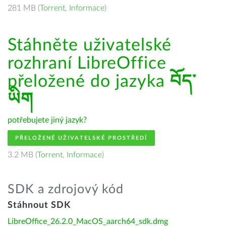
281 MB (
Torrent
,
Informace
)
Stáhněte uživatelské
rozhraní LibreOffice
přeložené do jazyka
བོད་
ཡིག
potřebujete jiný jazyk?
PŘELOŽENÉ UŽIVATELSKÉ PROSTŘEDÍ
3.2 MB (
Torrent
,
Informace
)
SDK a zdrojový kód
Stáhnout SDK
LibreOffice_26.2.0_MacOS_aarch64_sdk.dmg