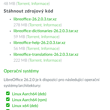
48 MB (
Torrent
,
Informace
)
Stáhnout zdrojový kód
libreoffice-26.2.0.3.tar.xz
278 MB (
Torrent
,
Informace
)
libreoffice-dictionaries-26.2.0.3.tar.xz
59 MB (
Torrent
,
Informace
)
libreoffice-help-26.2.0.3.tar.xz
56 MB (
Torrent
,
Informace
)
libreoffice-translations-26.2.0.3.tar.xz
222 MB (
Torrent
,
Informace
)
Operační systémy
LibreOffice 26.2.0 je k dispozici pro následující operační
systémy/architektury:
Linux Aarch64 (deb)
Linux Aarch64 (rpm)
Linux x64 (deb)