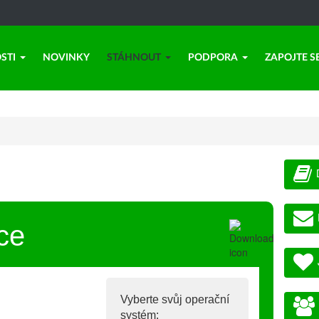
STI
NOVINKY
STÁHNOUT
PODPORA
ZAPOJTE S
ce
Vyberte svůj operační
systém: