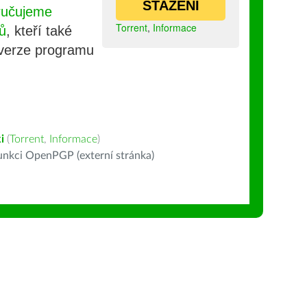
STAŽENÍ
ručujeme
Torrent
,
Informace
ů
, kteří také
 verze programu
i
(
Torrent
,
Informace
)
nkci OpenPGP (externí stránka)