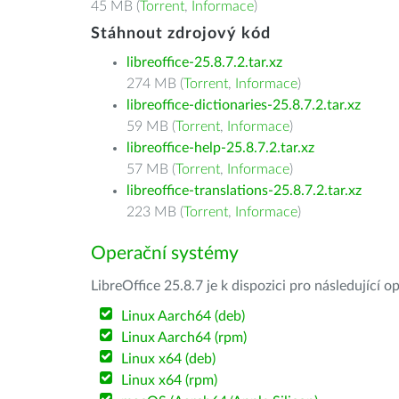
45 MB (
Torrent
,
Informace
)
Stáhnout zdrojový kód
libreoffice-25.8.7.2.tar.xz
274 MB (
Torrent
,
Informace
)
libreoffice-dictionaries-25.8.7.2.tar.xz
59 MB (
Torrent
,
Informace
)
libreoffice-help-25.8.7.2.tar.xz
57 MB (
Torrent
,
Informace
)
libreoffice-translations-25.8.7.2.tar.xz
223 MB (
Torrent
,
Informace
)
Operační systémy
LibreOffice 25.8.7 je k dispozici pro následující 
Linux Aarch64 (deb)
Linux Aarch64 (rpm)
Linux x64 (deb)
Linux x64 (rpm)