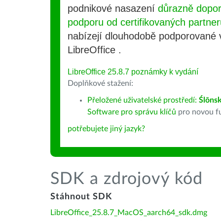
podnikové nasazení
důrazně dopo
podporu od certifikovaných partner
nabízejí dlouhodobě podporované
LibreOffice .
LibreOffice 25.8.7 poznámky k vydání
Doplňkové stažení:
Přeložené uživatelské prostředí:
Ślōnsk
Software pro správu klíčů
pro novou fu
potřebujete jiný jazyk?
SDK a zdrojový kód
Stáhnout SDK
LibreOffice_25.8.7_MacOS_aarch64_sdk.dmg