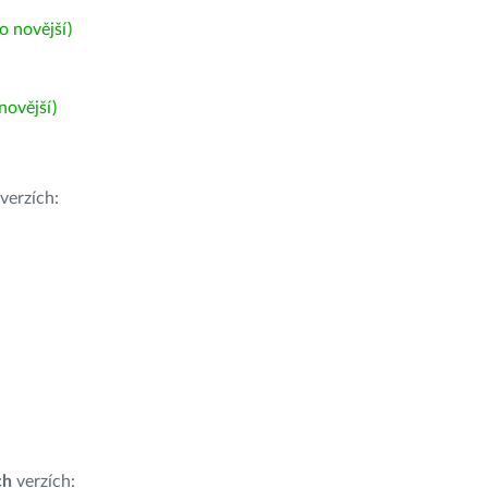
 novější)
ovější)
verzích:
ch
verzích: