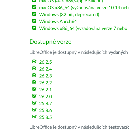
macOS (Aarch64/Apple Silicon)
macOS x86_64 (vyžadována verze 10.14 nebo
Windows (32 bit, deprecated)
Windows Aarch64
Windows x86_64 (vyžadována verze 7 nebo n
Dostupné verze
LibreOffice je dostupný v následujících
vydaných
26.2.5
26.2.4
26.2.3
26.2.2
26.2.1
26.2.0
25.8.7
25.8.6
25.8.5
LibreOffice je dostupný v následujících
testovací