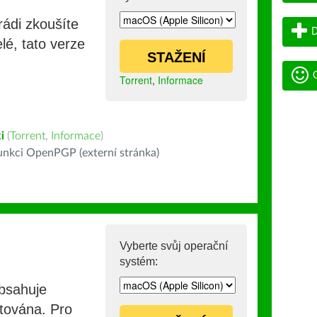
rádi zkoušíte
D
lé, tato verze
STAŽENÍ
G
Torrent
,
Informace
i
(
Torrent
,
Informace
)
nkci OpenPGP (externí stránka)
Vyberte svůj operační
systém:
obsahuje
stována. Pro