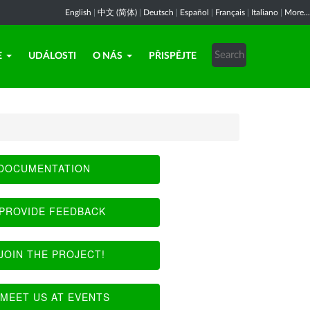
English
|
中文 (简体)
|
Deutsch
|
Español
|
Français
|
Italiano
|
More...
E
UDÁLOSTI
O NÁS
PŘISPĚJTE
DOCUMENTATION
PROVIDE FEEDBACK
JOIN THE PROJECT!
MEET US AT EVENTS