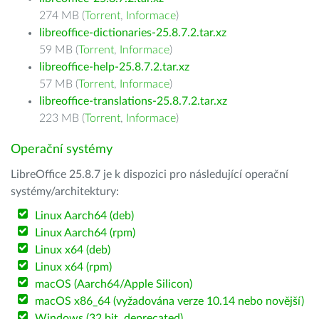
274 MB (
Torrent
,
Informace
)
libreoffice-dictionaries-25.8.7.2.tar.xz
59 MB (
Torrent
,
Informace
)
libreoffice-help-25.8.7.2.tar.xz
57 MB (
Torrent
,
Informace
)
libreoffice-translations-25.8.7.2.tar.xz
223 MB (
Torrent
,
Informace
)
Operační systémy
LibreOffice 25.8.7 je k dispozici pro následující operační
systémy/architektury:
Linux Aarch64 (deb)
Linux Aarch64 (rpm)
Linux x64 (deb)
Linux x64 (rpm)
macOS (Aarch64/Apple Silicon)
macOS x86_64 (vyžadována verze 10.14 nebo novější)
Windows (32 bit, deprecated)