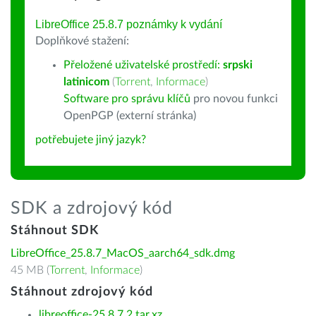
LibreOffice 25.8.7 poznámky k vydání
Doplňkové stažení:
Přeložené uživatelské prostředí:
srpski
latinicom
(
Torrent
,
Informace
)
Software pro správu klíčů
pro novou funkci
OpenPGP (externí stránka)
potřebujete jiný jazyk?
SDK a zdrojový kód
Stáhnout SDK
LibreOffice_25.8.7_MacOS_aarch64_sdk.dmg
45 MB (
Torrent
,
Informace
)
Stáhnout zdrojový kód
libreoffice-25.8.7.2.tar.xz