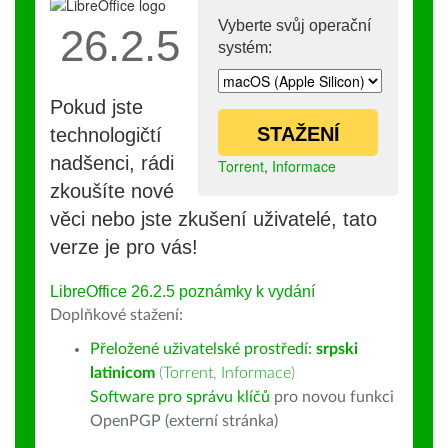
Vyberte svůj operační
26.2.5
systém:
Pokud jste
STAŽENÍ
technologičtí
nadšenci, rádi
Torrent
,
Informace
zkoušíte nové
věci nebo jste zkušení uživatelé, tato
verze je pro vás!
LibreOffice 26.2.5 poznámky k vydání
Doplňkové stažení:
Přeložené uživatelské prostředí:
srpski
latinicom
(
Torrent
,
Informace
)
Software pro správu klíčů
pro novou funkci
OpenPGP (externí stránka)