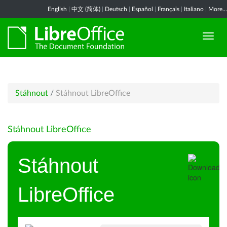
English
|
中文 (简体)
|
Deutsch
|
Español
|
Français
|
Italiano
|
More...
Stáhnout
/
Stáhnout LibreOffice
Stáhnout LibreOffice
Stáhnout
LibreOffice