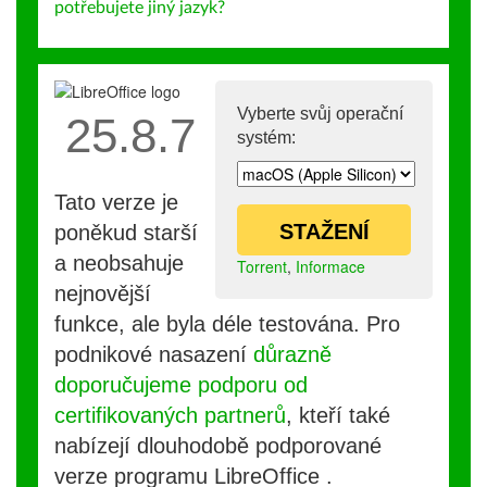
potřebujete jiný jazyk?
Vyberte svůj operační
25.8.7
systém:
Tato verze je
STAŽENÍ
poněkud starší
a neobsahuje
Torrent
,
Informace
nejnovější
funkce, ale byla déle testována. Pro
podnikové nasazení
důrazně
doporučujeme podporu od
certifikovaných partnerů
, kteří také
nabízejí dlouhodobě podporované
verze programu LibreOffice .