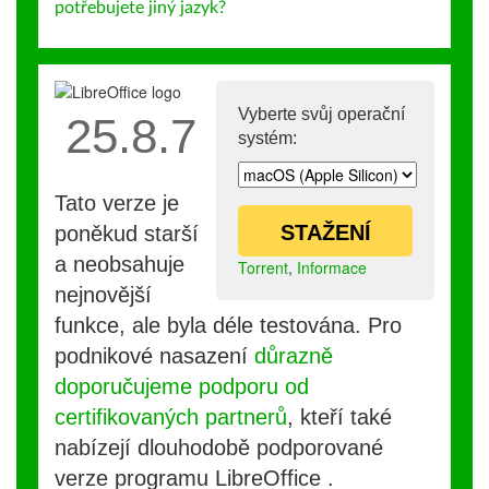
potřebujete jiný jazyk?
Vyberte svůj operační
25.8.7
systém:
Tato verze je
STAŽENÍ
poněkud starší
a neobsahuje
Torrent
,
Informace
nejnovější
funkce, ale byla déle testována. Pro
podnikové nasazení
důrazně
doporučujeme podporu od
certifikovaných partnerů
, kteří také
nabízejí dlouhodobě podporované
verze programu LibreOffice .