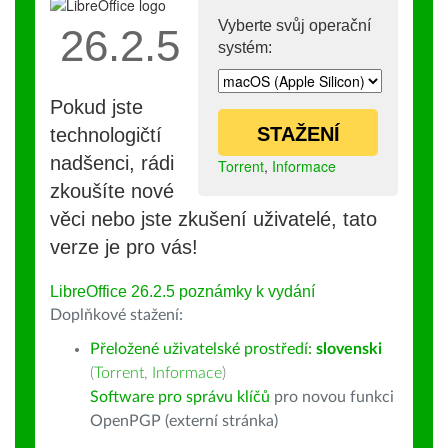
Vyberte svůj operační
26.2.5
systém:
Pokud jste
STAŽENÍ
technologičtí
nadšenci, rádi
Torrent
,
Informace
zkoušíte nové
věci nebo jste zkušení uživatelé, tato
verze je pro vás!
LibreOffice 26.2.5 poznámky k vydání
Doplňkové stažení:
Přeložené uživatelské prostředí:
slovenski
(
Torrent
,
Informace
)
Software pro správu klíčů
pro novou funkci
OpenPGP (externí stránka)