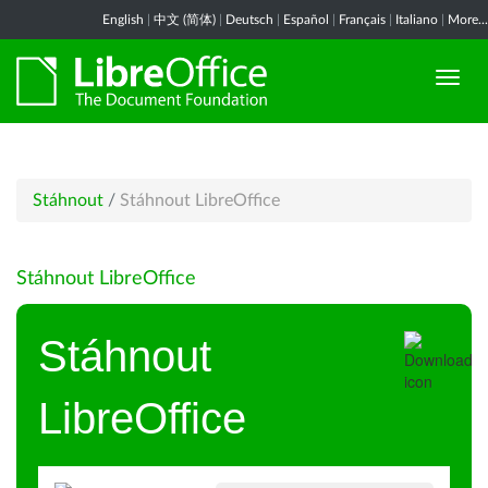
English
|
中文 (简体)
|
Deutsch
|
Español
|
Français
|
Italiano
|
More...
Stáhnout
/
Stáhnout LibreOffice
Stáhnout LibreOffice
Stáhnout
LibreOffice