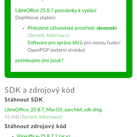
LibreOffice 25.8.7 poznámky k vydání
Doplňkové stažení:
Přeložené uživatelské prostředí:
slovenski
(
Torrent
,
Informace
)
Software pro správu klíčů
pro novou funkci
OpenPGP (externí stránka)
potřebujete jiný jazyk?
SDK a zdrojový kód
Stáhnout SDK
LibreOffice_25.8.7_MacOS_aarch64_sdk.dmg
45 MB (
Torrent
,
Informace
)
Stáhnout zdrojový kód
libreoffice-25.8.7.2.tar.xz