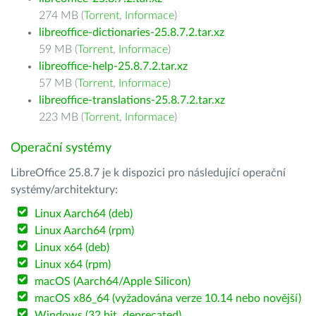
274 MB (
Torrent
,
Informace
)
libreoffice-dictionaries-25.8.7.2.tar.xz
59 MB (
Torrent
,
Informace
)
libreoffice-help-25.8.7.2.tar.xz
57 MB (
Torrent
,
Informace
)
libreoffice-translations-25.8.7.2.tar.xz
223 MB (
Torrent
,
Informace
)
Operační systémy
LibreOffice 25.8.7 je k dispozici pro následující operační
systémy/architektury:
Linux Aarch64 (deb)
Linux Aarch64 (rpm)
Linux x64 (deb)
Linux x64 (rpm)
macOS (Aarch64/Apple Silicon)
macOS x86_64 (vyžadována verze 10.14 nebo novější)
Windows (32 bit, deprecated)