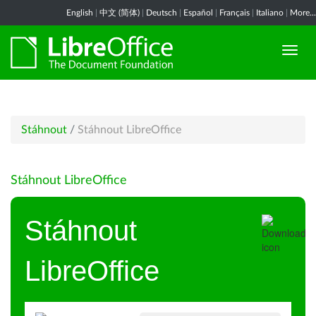
English
|
中文 (简体)
|
Deutsch
|
Español
|
Français
|
Italiano
|
More...
Stáhnout
/
Stáhnout LibreOffice
Stáhnout LibreOffice
Stáhnout
LibreOffice