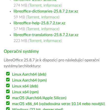
274 MB (
Torrent
,
Informace
)
libreoffice-dictionaries-25.8.7.2.tar.xz
59 MB (
Torrent
,
Informace
)
libreoffice-help-25.8.7.2.tar.xz
57 MB (
Torrent
,
Informace
)
libreoffice-translations-25.8.7.2.tar.xz
223 MB (
Torrent
,
Informace
)
Operační systémy
LibreOffice 25.8.7 je k dispozici pro následující operační
systémy/architektury:
Linux Aarch64 (deb)
Linux Aarch64 (rpm)
Linux x64 (deb)
Linux x64 (rpm)
macOS (Aarch64/Apple Silicon)
macOS x86_64 (vyžadována verze 10.14 nebo novější)
Windows (32 bit, deprecated)