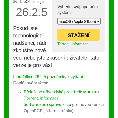
Vyberte svůj operační
26.2.5
systém:
Pokud jste
STAŽENÍ
technologičtí
nadšenci, rádi
Torrent
,
Informace
zkoušíte nové
věci nebo jste zkušení uživatelé, tato
verze je pro vás!
LibreOffice 26.2.5 poznámky k vydání
Doplňkové stažení:
Přeložené uživatelské prostředí:
монгол
(
Torrent
,
Informace
)
Software pro správu klíčů
pro novou funkci
OpenPGP (externí stránka)