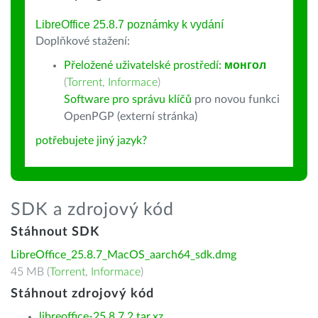
LibreOffice 25.8.7 poznámky k vydání
Doplňkové stažení:
Přeložené uživatelské prostředí:
монгол
(
Torrent
,
Informace
)
Software pro správu klíčů
pro novou funkci
OpenPGP (externí stránka)
potřebujete jiný jazyk?
SDK a zdrojový kód
Stáhnout SDK
LibreOffice_25.8.7_MacOS_aarch64_sdk.dmg
45 MB (
Torrent
,
Informace
)
Stáhnout zdrojový kód
libreoffice-25.8.7.2.tar.xz