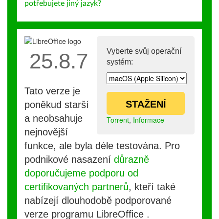
potřebujete jiný jazyk?
Vyberte svůj operační
25.8.7
systém:
Tato verze je
STAŽENÍ
poněkud starší
a neobsahuje
Torrent
,
Informace
nejnovější
funkce, ale byla déle testována. Pro
podnikové nasazení
důrazně
doporučujeme podporu od
certifikovaných partnerů
, kteří také
nabízejí dlouhodobě podporované
verze programu LibreOffice .