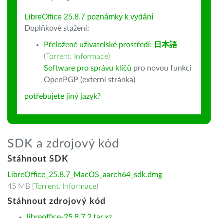
LibreOffice 25.8.7 poznámky k vydání
Doplňkové stažení:
Přeložené uživatelské prostředí:
日本語
(
Torrent
,
Informace
)
Software pro správu klíčů
pro novou funkci
OpenPGP (externí stránka)
potřebujete jiný jazyk?
SDK a zdrojový kód
Stáhnout SDK
LibreOffice_25.8.7_MacOS_aarch64_sdk.dmg
45 MB (
Torrent
,
Informace
)
Stáhnout zdrojový kód
libreoffice-25.8.7.2.tar.xz