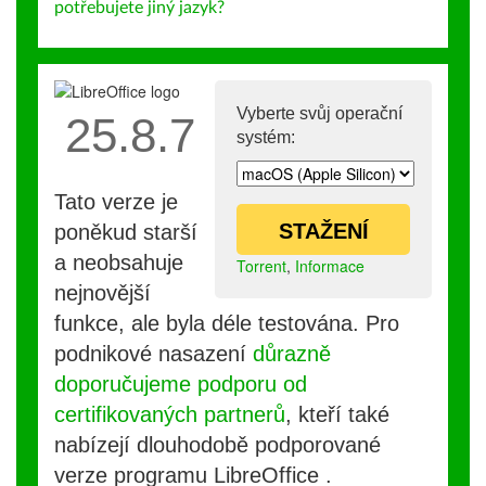
potřebujete jiný jazyk?
Vyberte svůj operační
25.8.7
systém:
Tato verze je
STAŽENÍ
poněkud starší
a neobsahuje
Torrent
,
Informace
nejnovější
funkce, ale byla déle testována. Pro
podnikové nasazení
důrazně
doporučujeme podporu od
certifikovaných partnerů
, kteří také
nabízejí dlouhodobě podporované
verze programu LibreOffice .