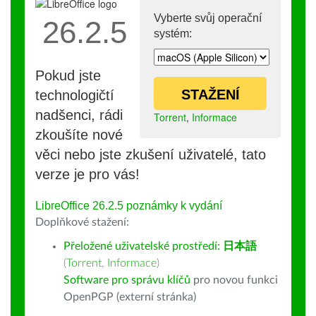
Vyberte svůj operační
26.2.5
systém:
Pokud jste
STAŽENÍ
technologičtí
nadšenci, rádi
Torrent
,
Informace
zkoušíte nové
věci nebo jste zkušení uživatelé, tato
verze je pro vás!
LibreOffice 26.2.5 poznámky k vydání
Doplňkové stažení:
Přeložené uživatelské prostředí:
日本語
(
Torrent
,
Informace
)
Software pro správu klíčů
pro novou funkci
OpenPGP (externí stránka)