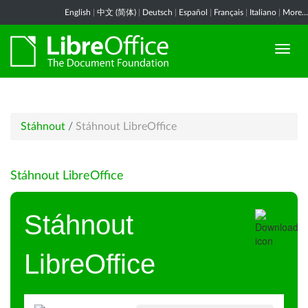
English
|
中文 (简体)
|
Deutsch
|
Español
|
Français
|
Italiano
|
More...
Stáhnout
/
Stáhnout LibreOffice
Stáhnout LibreOffice
Stáhnout
LibreOffice