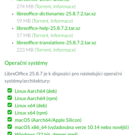
274 MB (
Torrent
,
Informace
)
libreoffice-dictionaries-25.8.7.2.tar.xz
59 MB (
Torrent
,
Informace
)
libreoffice-help-25.8.7.2.tar.xz
57 MB (
Torrent
,
Informace
)
libreoffice-translations-25.8.7.2.tar.xz
223 MB (
Torrent
,
Informace
)
Operační systémy
LibreOffice 25.8.7 je k dispozici pro následující operační
systémy/architektury:
Linux Aarch64 (deb)
Linux Aarch64 (rpm)
Linux x64 (deb)
Linux x64 (rpm)
macOS (Aarch64/Apple Silicon)
macOS x86_64 (vyžadována verze 10.14 nebo novější)
Windows (32 bit, deprecated)