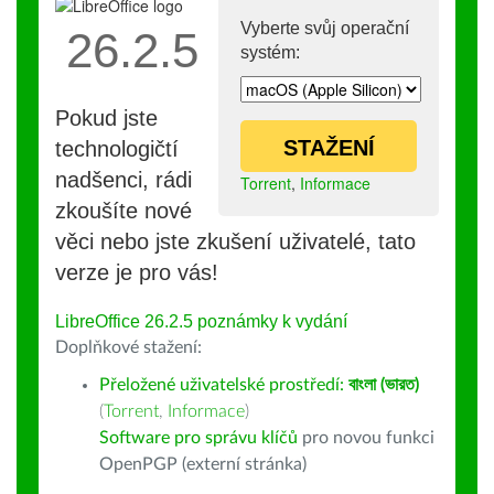
Vyberte svůj operační
26.2.5
systém:
Pokud jste
STAŽENÍ
technologičtí
nadšenci, rádi
Torrent
,
Informace
zkoušíte nové
věci nebo jste zkušení uživatelé, tato
verze je pro vás!
LibreOffice 26.2.5 poznámky k vydání
Doplňkové stažení:
Přeložené uživatelské prostředí:
বাংলা (ভারত)
(
Torrent
,
Informace
)
Software pro správu klíčů
pro novou funkci
OpenPGP (externí stránka)