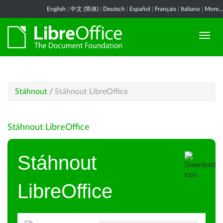
English
|
中文 (简体)
|
Deutsch
|
Español
|
Français
|
Italiano
|
More...
Stáhnout
/
Stáhnout LibreOffice
Stáhnout LibreOffice
Stáhnout
LibreOffice