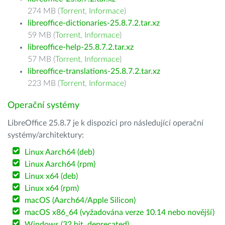
274 MB (
Torrent
,
Informace
)
libreoffice-dictionaries-25.8.7.2.tar.xz
59 MB (
Torrent
,
Informace
)
libreoffice-help-25.8.7.2.tar.xz
57 MB (
Torrent
,
Informace
)
libreoffice-translations-25.8.7.2.tar.xz
223 MB (
Torrent
,
Informace
)
Operační systémy
LibreOffice 25.8.7 je k dispozici pro následující operační
systémy/architektury:
Linux Aarch64 (deb)
Linux Aarch64 (rpm)
Linux x64 (deb)
Linux x64 (rpm)
macOS (Aarch64/Apple Silicon)
macOS x86_64 (vyžadována verze 10.14 nebo novější)
Windows (32 bit, deprecated)