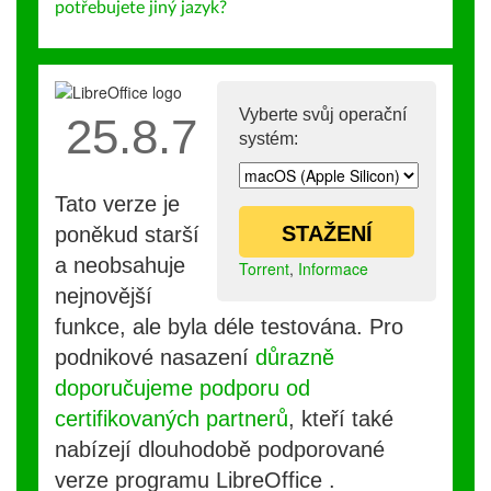
potřebujete jiný jazyk?
Vyberte svůj operační
25.8.7
systém:
Tato verze je
STAŽENÍ
poněkud starší
a neobsahuje
Torrent
,
Informace
nejnovější
funkce, ale byla déle testována. Pro
podnikové nasazení
důrazně
doporučujeme podporu od
certifikovaných partnerů
, kteří také
nabízejí dlouhodobě podporované
verze programu LibreOffice .