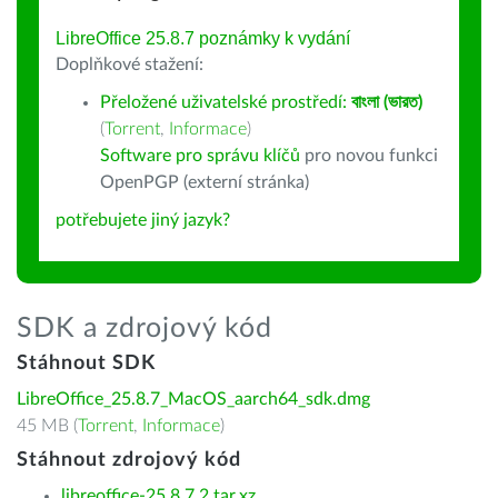
LibreOffice 25.8.7 poznámky k vydání
Doplňkové stažení:
Přeložené uživatelské prostředí:
বাংলা (ভারত)
(
Torrent
,
Informace
)
Software pro správu klíčů
pro novou funkci
OpenPGP (externí stránka)
potřebujete jiný jazyk?
SDK a zdrojový kód
Stáhnout SDK
LibreOffice_25.8.7_MacOS_aarch64_sdk.dmg
45 MB (
Torrent
,
Informace
)
Stáhnout zdrojový kód
libreoffice-25.8.7.2.tar.xz