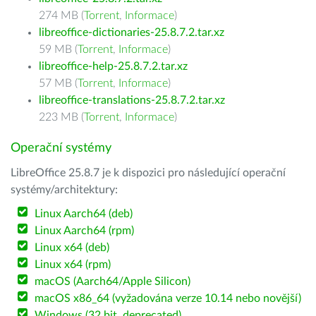
274 MB (
Torrent
,
Informace
)
libreoffice-dictionaries-25.8.7.2.tar.xz
59 MB (
Torrent
,
Informace
)
libreoffice-help-25.8.7.2.tar.xz
57 MB (
Torrent
,
Informace
)
libreoffice-translations-25.8.7.2.tar.xz
223 MB (
Torrent
,
Informace
)
Operační systémy
LibreOffice 25.8.7 je k dispozici pro následující operační
systémy/architektury:
Linux Aarch64 (deb)
Linux Aarch64 (rpm)
Linux x64 (deb)
Linux x64 (rpm)
macOS (Aarch64/Apple Silicon)
macOS x86_64 (vyžadována verze 10.14 nebo novější)
Windows (32 bit, deprecated)