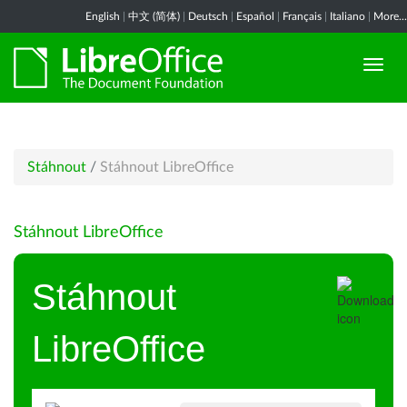
English
|
中文 (简体)
|
Deutsch
|
Español
|
Français
|
Italiano
|
More...
Stáhnout
/
Stáhnout LibreOffice
Stáhnout LibreOffice
Stáhnout
LibreOffice