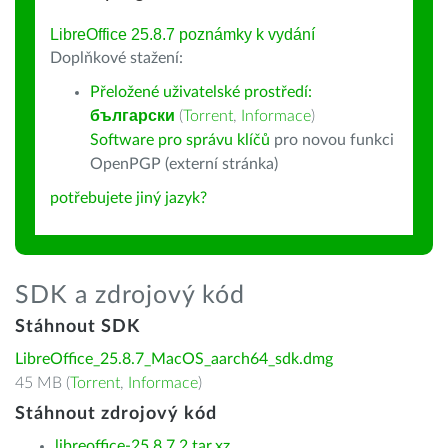
LibreOffice 25.8.7 poznámky k vydání
Doplňkové stažení:
Přeložené uživatelské prostředí:
български
(
Torrent
,
Informace
)
Software pro správu klíčů
pro novou funkci
OpenPGP (externí stránka)
potřebujete jiný jazyk?
SDK a zdrojový kód
Stáhnout SDK
LibreOffice_25.8.7_MacOS_aarch64_sdk.dmg
45 MB (
Torrent
,
Informace
)
Stáhnout zdrojový kód
libreoffice-25.8.7.2.tar.xz