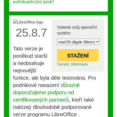
potřebujete jiný jazyk?
Vyberte svůj operační
25.8.7
systém:
Tato verze je
STAŽENÍ
poněkud starší
a neobsahuje
Torrent
,
Informace
nejnovější
funkce, ale byla déle testována. Pro
podnikové nasazení
důrazně
doporučujeme podporu od
certifikovaných partnerů
, kteří také
nabízejí dlouhodobě podporované
verze programu LibreOffice .