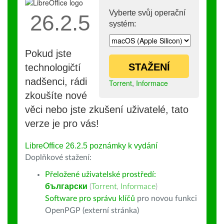
Vyberte svůj operační
26.2.5
systém:
Pokud jste
STAŽENÍ
technologičtí
nadšenci, rádi
Torrent
,
Informace
zkoušíte nové
věci nebo jste zkušení uživatelé, tato
verze je pro vás!
LibreOffice 26.2.5 poznámky k vydání
Doplňkové stažení:
Přeložené uživatelské prostředí:
български
(
Torrent
,
Informace
)
Software pro správu klíčů
pro novou funkci
OpenPGP (externí stránka)