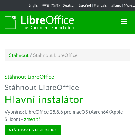
English
|
中文 (简体)
|
Deutsch
|
Español
|
Français
|
Italiano
|
More...
Stáhnout
/
Stáhnout LibreOffice
Stáhnout LibreOffice
Stáhnout LibreOffice
Hlavní instalátor
Vybráno: LibreOffice 25.8.6 pro macOS (Aarch64/Apple
Silicon) -
změnit?
STÁHNOUT VERZI 25.8.6