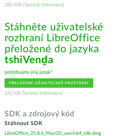
285 MB (
Torrent
,
Informace
)
Stáhněte uživatelské
rozhraní LibreOffice
přeložené do jazyka
tshiVenḓa
potřebujete jiný jazyk?
PŘELOŽENÉ UŽIVATELSKÉ PROSTŘEDÍ
262 KB (
Torrent
,
Informace
)
SDK a zdrojový kód
Stáhnout SDK
LibreOffice_25.8.6_MacOS_aarch64_sdk.dmg