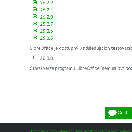
26.2.2
26.2.1
26.2.0
25.8.7
25.8.6
25.8.5
LibreOffice je dostupný v následujících
testovací
26.8.0
Starší verze programu LibreOffice (nemusí být po
Our blo
Impressum (Právní informace)
|
Datenschutzerklärung (Zásady ochrany 