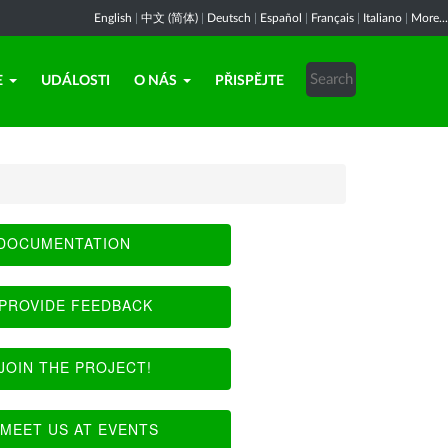
English
|
中文 (简体)
|
Deutsch
|
Español
|
Français
|
Italiano
|
More...
E
UDÁLOSTI
O NÁS
PŘISPĚJTE
DOCUMENTATION
PROVIDE FEEDBACK
JOIN THE PROJECT!
MEET US AT EVENTS