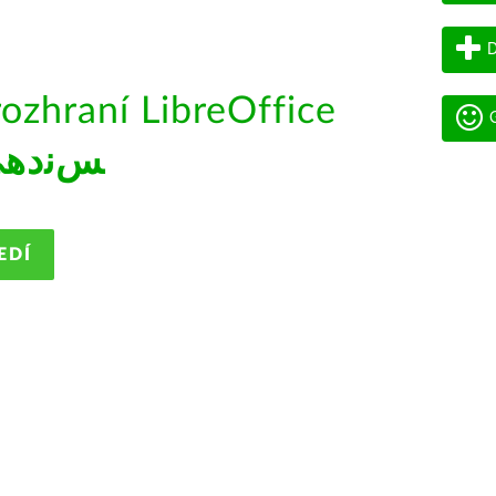
D
rozhraní LibreOffice
G
ﺲﻧﺩھ
EDÍ