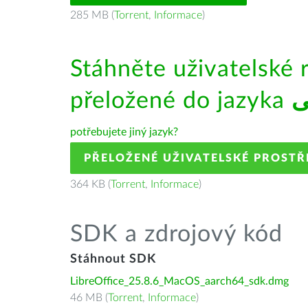
285 MB (
Torrent
,
Informace
)
Stáhněte uživatelské 
přeložené do jazyka
ی
potřebujete jiný jazyk?
PŘELOŽENÉ UŽIVATELSKÉ PROSTŘ
364 KB (
Torrent
,
Informace
)
SDK a zdrojový kód
Stáhnout SDK
LibreOffice_25.8.6_MacOS_aarch64_sdk.dmg
46 MB (
Torrent
,
Informace
)