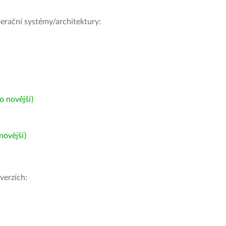
operační systémy/architektury:
 novější)
ovější)
verzích: