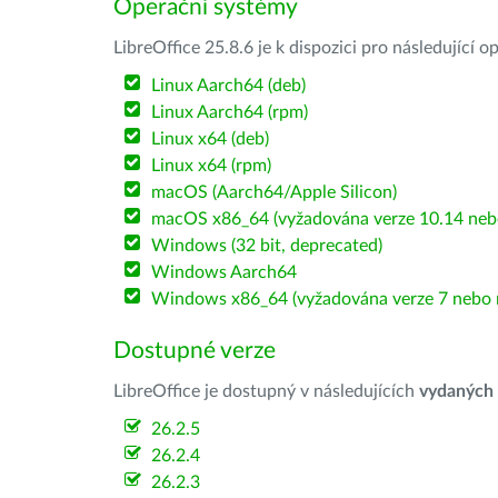
Operační systémy
LibreOffice 25.8.6 je k dispozici pro následující 
Linux Aarch64 (deb)
Linux Aarch64 (rpm)
Linux x64 (deb)
Linux x64 (rpm)
macOS (Aarch64/Apple Silicon)
macOS x86_64 (vyžadována verze 10.14 nebo
Windows (32 bit, deprecated)
Windows Aarch64
Windows x86_64 (vyžadována verze 7 nebo n
Dostupné verze
LibreOffice je dostupný v následujících
vydaných
26.2.5
26.2.4
26.2.3