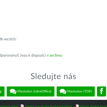
ch
verzích:
dporovány!) Jsou k dispozici
v archivu
Sledujte nás
g
Mastodon (LibreOffice)
Mastodon (TDF)
osobních údajů)
|
Statutes (non-binding English translation)
-
Satzung (binding Germa