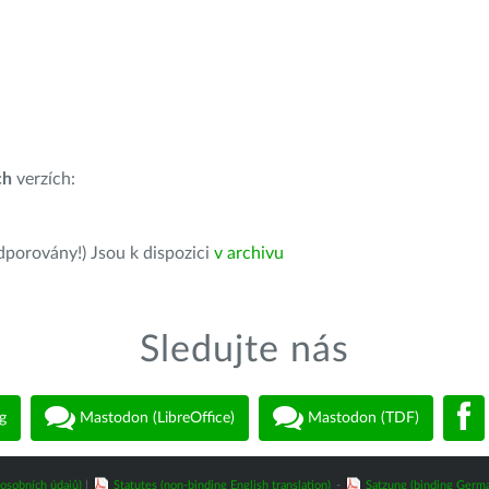
ch
verzích:
dporovány!) Jsou k dispozici
v archivu
Sledujte nás
g
Mastodon (LibreOffice)
Mastodon (TDF)
osobních údajů)
|
Statutes (non-binding English translation)
-
Satzung (binding Germa