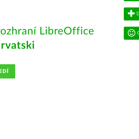
D
rozhraní LibreOffice
G
rvatski
EDÍ