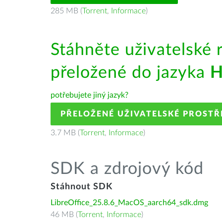
285 MB (
Torrent
,
Informace
)
Stáhněte uživatelské 
přeložené do jazyka
H
potřebujete jiný jazyk?
PŘELOŽENÉ UŽIVATELSKÉ PROSTŘ
3.7 MB (
Torrent
,
Informace
)
SDK a zdrojový kód
Stáhnout SDK
LibreOffice_25.8.6_MacOS_aarch64_sdk.dmg
46 MB (
Torrent
,
Informace
)