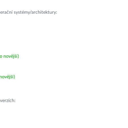
operační systémy/architektury:
 novější)
ovější)
verzích: