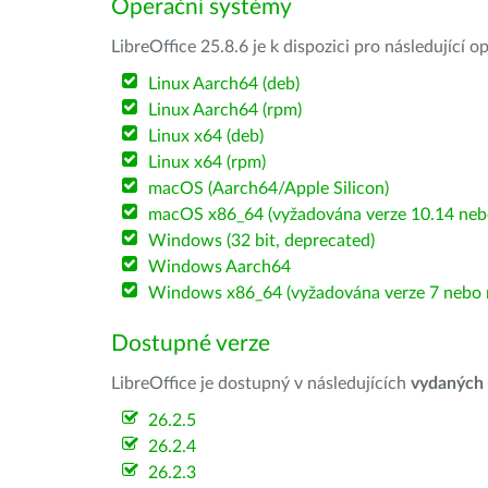
Operační systémy
LibreOffice 25.8.6 je k dispozici pro následující 
Linux Aarch64 (deb)
Linux Aarch64 (rpm)
Linux x64 (deb)
Linux x64 (rpm)
macOS (Aarch64/Apple Silicon)
macOS x86_64 (vyžadována verze 10.14 nebo
Windows (32 bit, deprecated)
Windows Aarch64
Windows x86_64 (vyžadována verze 7 nebo n
Dostupné verze
LibreOffice je dostupný v následujících
vydaných
26.2.5
26.2.4
26.2.3