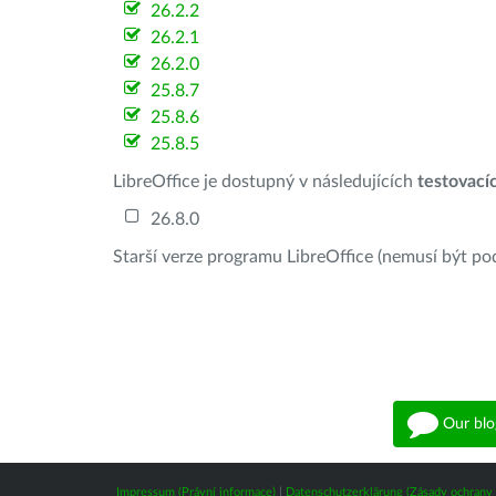
26.2.2
26.2.1
26.2.0
25.8.7
25.8.6
25.8.5
LibreOffice je dostupný v následujících
testovací
26.8.0
Starší verze programu LibreOffice (nemusí být po
Our blo
Impressum (Právní informace)
|
Datenschutzerklärung (Zásady ochrany 