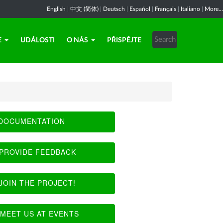
English
|
中文 (简体)
|
Deutsch
|
Español
|
Français
|
Italiano
|
More...
E
UDÁLOSTI
O NÁS
PŘISPĚJTE
DOCUMENTATION
PROVIDE FEEDBACK
JOIN THE PROJECT!
MEET US AT EVENTS