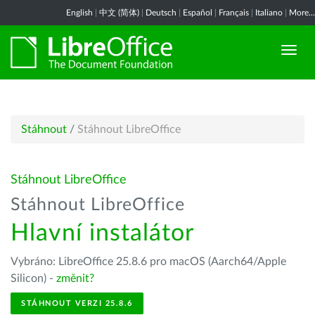
English
|
中文 (简体)
|
Deutsch
|
Español
|
Français
|
Italiano
|
More...
Stáhnout
/
Stáhnout LibreOffice
Stáhnout LibreOffice
Stáhnout LibreOffice
Hlavní instalátor
Vybráno: LibreOffice 25.8.6 pro macOS (Aarch64/Apple
Silicon) -
změnit?
STÁHNOUT VERZI 25.8.6