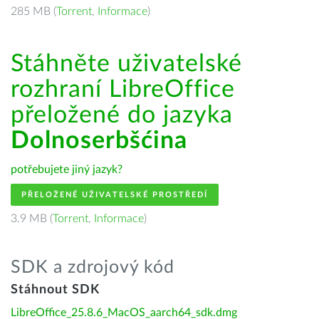
285 MB (
Torrent
,
Informace
)
Stáhněte uživatelské
rozhraní LibreOffice
přeložené do jazyka
Dolnoserbšćina
potřebujete jiný jazyk?
PŘELOŽENÉ UŽIVATELSKÉ PROSTŘEDÍ
3.9 MB (
Torrent
,
Informace
)
SDK a zdrojový kód
Stáhnout SDK
LibreOffice_25.8.6_MacOS_aarch64_sdk.dmg