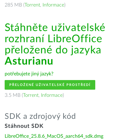
285 MB (
Torrent
,
Informace
)
Stáhněte uživatelské
rozhraní LibreOffice
přeložené do jazyka
Asturianu
potřebujete jiný jazyk?
PŘELOŽENÉ UŽIVATELSKÉ PROSTŘEDÍ
3.5 MB (
Torrent
,
Informace
)
SDK a zdrojový kód
Stáhnout SDK
LibreOffice_25.8.6_MacOS_aarch64_sdk.dmg