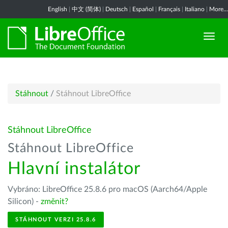
English
|
中文 (简体)
|
Deutsch
|
Español
|
Français
|
Italiano
|
More...
Stáhnout
/
Stáhnout LibreOffice
Stáhnout LibreOffice
Stáhnout LibreOffice
Hlavní instalátor
Vybráno: LibreOffice 25.8.6 pro macOS (Aarch64/Apple
Silicon) -
změnit?
STÁHNOUT VERZI 25.8.6