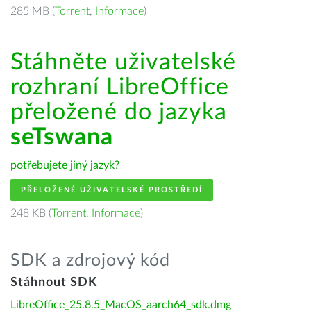
285 MB (
Torrent
,
Informace
)
Stáhněte uživatelské
rozhraní LibreOffice
přeložené do jazyka
seTswana
potřebujete jiný jazyk?
PŘELOŽENÉ UŽIVATELSKÉ PROSTŘEDÍ
248 KB (
Torrent
,
Informace
)
SDK a zdrojový kód
Stáhnout SDK
LibreOffice_25.8.5_MacOS_aarch64_sdk.dmg