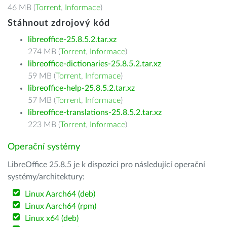
46 MB (
Torrent
,
Informace
)
Stáhnout zdrojový kód
libreoffice-25.8.5.2.tar.xz
274 MB (
Torrent
,
Informace
)
libreoffice-dictionaries-25.8.5.2.tar.xz
59 MB (
Torrent
,
Informace
)
libreoffice-help-25.8.5.2.tar.xz
57 MB (
Torrent
,
Informace
)
libreoffice-translations-25.8.5.2.tar.xz
223 MB (
Torrent
,
Informace
)
Operační systémy
LibreOffice 25.8.5 je k dispozici pro následující operační
systémy/architektury:
Linux Aarch64 (deb)
Linux Aarch64 (rpm)
Linux x64 (deb)