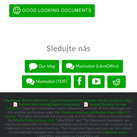
GOOD LOOKING DOCUMENTS
Sledujte nás
Our blog
Mastodon (LibreOffice)
Mastodon (TDF)
Impressum (Právní informace)
|
Datenschutzerklärung (Zásady ochrany osobních údajů)
|
Statutes (non-binding English translation)
-
Satzung (binding German
version)
| Copyright information: Unless otherwise specified, all text and images on
this website are licensed under the
Creative Commons Attribution-Share Alike 3.0
License
. This does not include the source code of LibreOffice, which is licensed under
the
Mozilla Public License v2.0
. “LibreOffice” and “The Document Foundation” are
registered trademarks of their corresponding registered owners or are in actual use as
trademarks in one or more countries. Their respective logos and icons are also subject
to international copyright laws. Use thereof is explained in our
trademark policy
.
LibreOffice was based on OpenOffice.org.