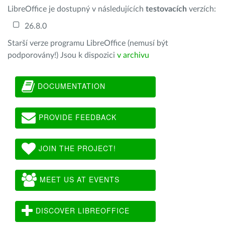
LibreOffice je dostupný v následujících
testovacích
verzích:
26.8.0
Starší verze programu LibreOffice (nemusí být
podporovány!) Jsou k dispozici
v archivu
DOCUMENTATION
PROVIDE FEEDBACK
JOIN THE PROJECT!
MEET US AT EVENTS
DISCOVER LIBREOFFICE