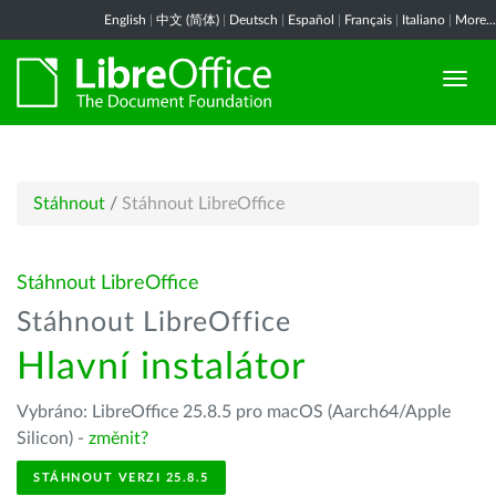
English
|
中文 (简体)
|
Deutsch
|
Español
|
Français
|
Italiano
|
More...
Stáhnout
/
Stáhnout LibreOffice
Stáhnout LibreOffice
Stáhnout LibreOffice
Hlavní instalátor
Vybráno: LibreOffice 25.8.5 pro macOS (Aarch64/Apple
Silicon) -
změnit?
STÁHNOUT VERZI 25.8.5