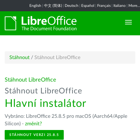
English
|
中文 (简体)
|
Deutsch
|
Español
|
Français
|
Italiano
|
More...
Stáhnout
/
Stáhnout LibreOffice
Stáhnout LibreOffice
Stáhnout LibreOffice
Hlavní instalátor
Vybráno: LibreOffice 25.8.5 pro macOS (Aarch64/Apple
Silicon) -
změnit?
STÁHNOUT VERZI 25.8.5