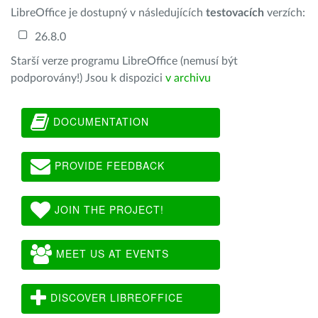
LibreOffice je dostupný v následujících
testovacích
verzích:
26.8.0
Starší verze programu LibreOffice (nemusí být
podporovány!) Jsou k dispozici
v archivu
DOCUMENTATION
PROVIDE FEEDBACK
JOIN THE PROJECT!
MEET US AT EVENTS
DISCOVER LIBREOFFICE