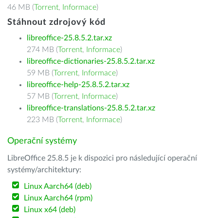
46 MB (
Torrent
,
Informace
)
Stáhnout zdrojový kód
libreoffice-25.8.5.2.tar.xz
274 MB (
Torrent
,
Informace
)
libreoffice-dictionaries-25.8.5.2.tar.xz
59 MB (
Torrent
,
Informace
)
libreoffice-help-25.8.5.2.tar.xz
57 MB (
Torrent
,
Informace
)
libreoffice-translations-25.8.5.2.tar.xz
223 MB (
Torrent
,
Informace
)
Operační systémy
LibreOffice 25.8.5 je k dispozici pro následující operační
systémy/architektury:
Linux Aarch64 (deb)
Linux Aarch64 (rpm)
Linux x64 (deb)