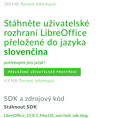
285 MB (
Torrent
,
Informace
)
Stáhněte uživatelské
rozhraní LibreOffice
přeložené do jazyka
slovenčina
potřebujete jiný jazyk?
PŘELOŽENÉ UŽIVATELSKÉ PROSTŘEDÍ
4.9 MB (
Torrent
,
Informace
)
SDK a zdrojový kód
Stáhnout SDK
LibreOffice_25.8.5_MacOS_aarch64_sdk.dmg