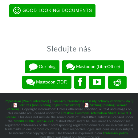
GOOD LOOKING DOCUMENTS
Sledujte nás
Our blog
Mastodon (LibreOffice)
Mastodon (TDF)
Impressum (Právní informace)
|
Datenschutzerklärung (Zásady ochrany osobních údajů)
|
Statutes (non-binding English translation)
-
Satzung (binding German
version)
| Copyright information: Unless otherwise specified, all text and images on
this website are licensed under the
Creative Commons Attribution-Share Alike 3.0
License
. This does not include the source code of LibreOffice, which is licensed under
the
Mozilla Public License v2.0
. “LibreOffice” and “The Document Foundation” are
registered trademarks of their corresponding registered owners or are in actual use as
trademarks in one or more countries. Their respective logos and icons are also subject
to international copyright laws. Use thereof is explained in our
trademark policy
.
LibreOffice was based on OpenOffice.org.